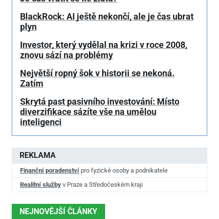
BlackRock: AI ještě nekončí, ale je čas ubrat
plyn
Investor, který vydělal na krizi v roce 2008,
znovu sází na problémy
Největší ropný šok v historii se nekoná.
Zatím
Skrytá past pasivního investování: Místo
diverzifikace sázíte vše na umělou
inteligenci
REKLAMA
Finanční poradenství
pro fyzické osoby a podnikatele
Realitní služby
v Praze a Středočeském kraji
NEJNOVĚJŠÍ ČLÁNKY