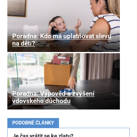
Poradna: Kdo má uplatňovat slevu
na děti?
Poradna: Výpověď a zvýšení
vdovského důchodu
PODOBNÉ ČLÁNKY
Je čas vrátit se ke zlatu?