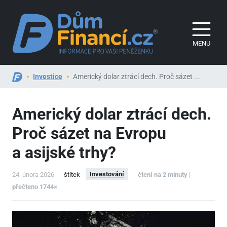
MENU
Investice
Americký dolar ztrácí dech. Proč sázet ...
Americký dolar ztrácí dech.
Proč sázet na Evropu
a asijské trhy?
Investování
24. února 2026
štítek
čtení na 2 minuty |
přečteno 1744×