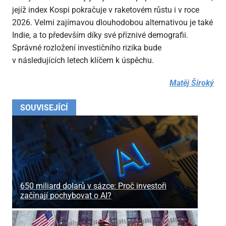
jejíž index Kospi pokračuje v raketovém růstu i v roce
2026. Velmi zajímavou dlouhodobou alternativou je také
Indie, a to především díky své příznivé demografii.
Správné rozložení investičního rizika bude
v následujících letech klíčem k úspěchu.
Matěj Široký
SOUVISEJÍCÍ
650 miliard dolarů v sázce: Proč investoři
začínají pochybovat o AI?