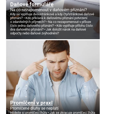
Daňové formuláře
Na co nezapomenout v daňovém přiznání?
Kdy se vyplňuje dvoustránkové a kdy čtyřstránkové daňové
přiznání?
Kdo přikládá k daňovému přiznání potvrzení
o zdanitelných příjmech?
Na co nezapomenout v příloze
číslo jedna daňového přiznání?
Kdo vyplňuje přílohu číslo
dva daňového přiznání?
Jak doložit nárok na daňové
odpočty nebo daňové zvýhodnění?
Promlčení v praxi
Promlčené dluhy se neplatí
Hlídejte si promlčecí lhůty
Jak se zkracuje promlčecí lhůta