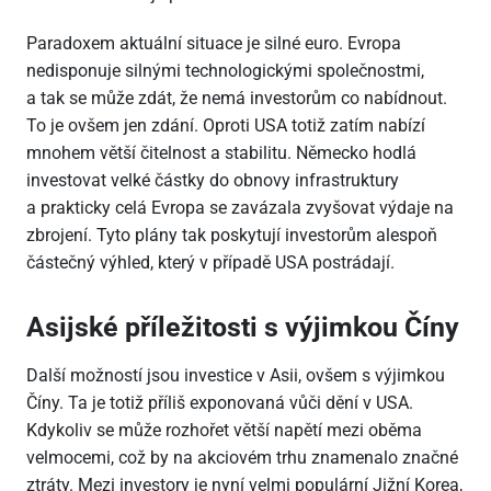
Paradoxem aktuální situace je silné euro. Evropa
nedisponuje silnými technologickými společnostmi,
a tak se může zdát, že nemá investorům co nabídnout.
To je ovšem jen zdání. Oproti USA totiž zatím nabízí
mnohem větší čitelnost a stabilitu. Německo hodlá
investovat velké částky do obnovy infrastruktury
a prakticky celá Evropa se zavázala zvyšovat výdaje na
zbrojení. Tyto plány tak poskytují investorům alespoň
částečný výhled, který v případě USA postrádají.
Asijské příležitosti s výjimkou Číny
Další možností jsou investice v Asii, ovšem s výjimkou
Číny. Ta je totiž příliš exponovaná vůči dění v USA.
Kdykoliv se může rozhořet větší napětí mezi oběma
velmocemi, což by na akciovém trhu znamenalo značné
ztráty. Mezi investory je nyní velmi populární Jižní Korea,