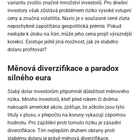
variantu zvolilo značné množství investorů. Pro dnešní
investory však zůstává problémem riziko vysoké vstupní
ceny a značná volatilita. Navíc je v současné ceně zlata
nepochybně započítána geopolitická prémie. Pokud
nedojde k útoku na Írán, může jeho cena projít výraznější
korekcí. Existuje ještě jiná možnost, jak ze slabého
dolaru profitovat?
Měnová diverzifikace a paradox
silného eura
Slabý dolar investorům připomněl důležitost měnového
rizika. Mnoho investorů, kteří před rokem či dvěma
nakoupili americké akcie, zjišťuje, že ačkoliv jsou tyto
tituly v plusu, v přepočtu na koruny vykazují zápornou
hodnotu. Pro zajištění proti tomuto riziku je zásadní
diverzifikace. Tím nejlepším druhem obrany proti
slabému dolaru je právě měnová diverzifikace.