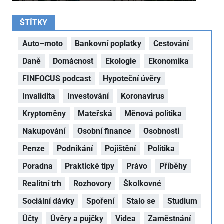
ŠTÍTKY
Auto–moto
Bankovní poplatky
Cestování
Daně
Domácnost
Ekologie
Ekonomika
FINFOCUS podcast
Hypoteční úvěry
Invalidita
Investování
Koronavirus
Kryptoměny
Mateřská
Měnová politika
Nakupování
Osobní finance
Osobnosti
Penze
Podnikání
Pojištění
Politika
Poradna
Praktické tipy
Právo
Příběhy
Realitní trh
Rozhovory
Školkovné
Sociální dávky
Spoření
Stalo se
Studium
Účty
Úvěry a půjčky
Videa
Zaměstnání