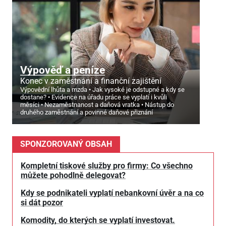
Výpověď a peníze
Konec v zaměstnání a finanční zajištění
Výpovědní lhůta a mzda
Jak vysoké je odstupné a kdy se
dostane?
Evidence na úřadu práce se vyplatí i kvůli
měsíci
Nezaměstnanost a daňová vratka
Nástup do
druhého zaměstnání a povinné daňové přiznání
SPONZOROVANÝ OBSAH
Kompletní tiskové služby pro firmy: Co všechno
můžete pohodlně delegovat?
Kdy se podnikateli vyplatí nebankovní úvěr a na co
si dát pozor
Komodity, do kterých se vyplatí investovat.