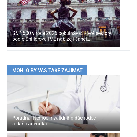
S&P 500 v roce 2026 pokulhává: Které sektory
podle Shillerova P/E nabízejí šanci…
MOHLO BY VÁS TAKÉ ZAJÍMAT
Poradna: Nemoc invalidního důchodce
a daňová vratka