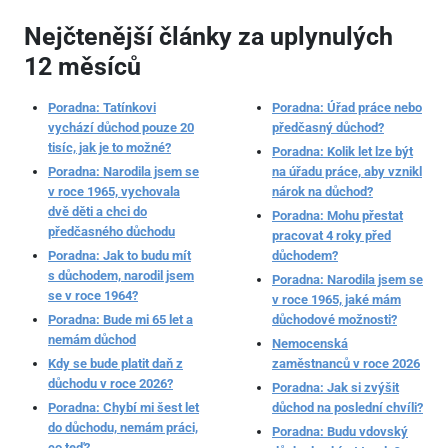
Nejčtenější články za uplynulých
12 měsíců
Poradna: Tatínkovi
Poradna: Úřad práce nebo
vychází důchod pouze 20
předčasný důchod?
tisíc, jak je to možné?
Poradna: Kolik let lze být
Poradna: Narodila jsem se
na úřadu práce, aby vznikl
v roce 1965, vychovala
nárok na důchod?
dvě děti a chci do
Poradna: Mohu přestat
předčasného důchodu
pracovat 4 roky před
Poradna: Jak to budu mít
důchodem?
s důchodem, narodil jsem
Poradna: Narodila jsem se
se v roce 1964?
v roce 1965, jaké mám
Poradna: Bude mi 65 let a
důchodové možnosti?
nemám důchod
Nemocenská
Kdy se bude platit daň z
zaměstnanců v roce 2026
důchodu v roce 2026?
Poradna: Jak si zvýšit
Poradna: Chybí mi šest let
důchod na poslední chvíli?
do důchodu, nemám práci,
Poradna: Budu vdovský
co teď?