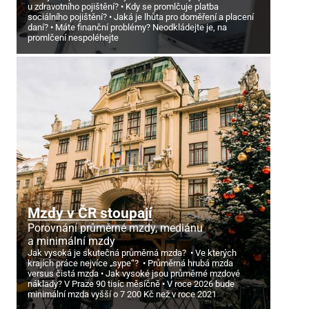
u zdravotního pojištění?
Kdy se promlčuje platba
sociálního pojištění?
Jaká je lhůta pro doměření a placení
daní?
Máte finanční problémy? Neodkládejte je, na
promlčení nespoléhejte
Mzdy v ČR stoupají
Porovnání průměrné mzdy, mediánu
a minimální mzdy
Jak vysoká je skutečná průměrná mzda?
Ve kterých
krajích práce nejvíce „sype“?
Průměrná hrubá mzda
versus čistá mzda
Jak vysoké jsou průměrné mzdové
náklady? V Praze 90 tisíc měsíčně
V roce 2026 bude
minimální mzda vyšší o 7
200 Kč než v roce 2021