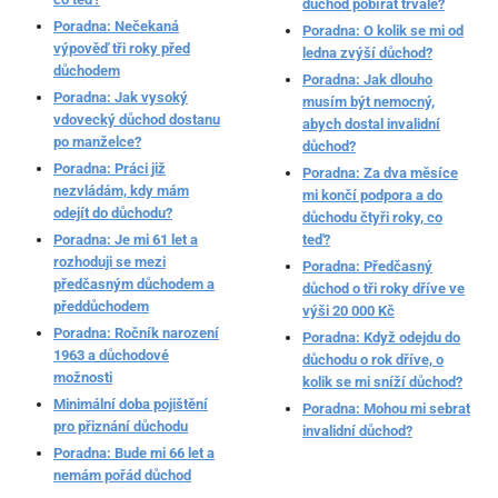
důchod pobírat trvale?
Poradna: Nečekaná
Poradna: O kolik se mi od
výpověď tři roky před
ledna zvýší důchod?
důchodem
Poradna: Jak dlouho
Poradna: Jak vysoký
musím být nemocný,
vdovecký důchod dostanu
abych dostal invalidní
po manželce?
důchod?
Poradna: Práci již
Poradna: Za dva měsíce
nezvládám, kdy mám
mi končí podpora a do
odejít do důchodu?
důchodu čtyři roky, co
Poradna: Je mi 61 let a
teď?
rozhoduji se mezi
Poradna: Předčasný
předčasným důchodem a
důchod o tři roky dříve ve
předdůchodem
výši 20 000 Kč
Poradna: Ročník narození
Poradna: Když odejdu do
1963 a důchodové
důchodu o rok dříve, o
možnosti
kolik se mi sníží důchod?
Minimální doba pojištění
Poradna: Mohou mi sebrat
pro přiznání důchodu
invalidní důchod?
Poradna: Bude mi 66 let a
nemám pořád důchod