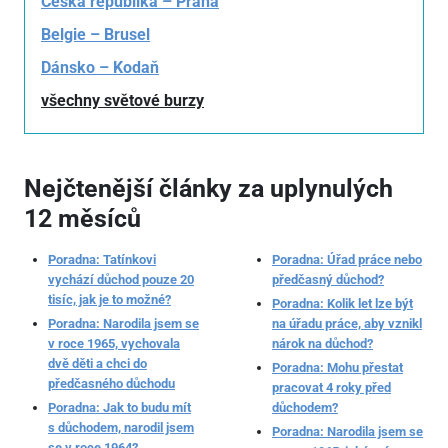
Česká republika – Praha
Belgie – Brusel
Dánsko – Kodaň
všechny světové burzy
Nejčtenější články za uplynulých
12 měsíců
Poradna: Tatínkovi
Poradna: Úřad práce nebo
vychází důchod pouze 20
předčasný důchod?
tisíc, jak je to možné?
Poradna: Kolik let lze být
Poradna: Narodila jsem se
na úřadu práce, aby vznikl
v roce 1965, vychovala
nárok na důchod?
dvě děti a chci do
Poradna: Mohu přestat
předčasného důchodu
pracovat 4 roky před
Poradna: Jak to budu mít
důchodem?
s důchodem, narodil jsem
Poradna: Narodila jsem se
se v roce 1964?