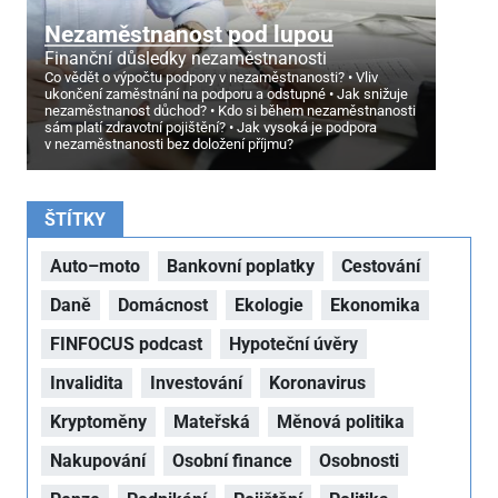
Nezaměstnanost pod lupou
Finanční důsledky nezaměstnanosti
Co vědět o výpočtu podpory v nezaměstnanosti?
Vliv
ukončení zaměstnání na podporu a odstupné
Jak snižuje
nezaměstnanost důchod?
Kdo si během nezaměstnanosti
sám platí zdravotní pojištění?
Jak vysoká je podpora
v nezaměstnanosti bez doložení příjmu?
ŠTÍTKY
Auto–moto
Bankovní poplatky
Cestování
Daně
Domácnost
Ekologie
Ekonomika
FINFOCUS podcast
Hypoteční úvěry
Invalidita
Investování
Koronavirus
Kryptoměny
Mateřská
Měnová politika
Nakupování
Osobní finance
Osobnosti