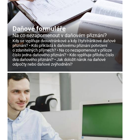
Daňové formuláře
Na co nezapomenout v daňovém přiznání?
Kdy se vyplňuje dvoustránkové a kdy čtyřstránkové daňové
přiznání?
Kdo přikládá k daňovému přiznání potvrzení
o zdanitelných příjmech?
Na co nezapomenout v příloze
číslo jedna daňového přiznání?
Kdo vyplňuje přílohu číslo
dva daňového přiznání?
Jak doložit nárok na daňové
odpočty nebo daňové zvýhodnění?