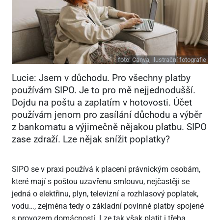
foto:
Canva, ilustrační fotografie
Lucie: Jsem v důchodu. Pro všechny platby
používám SIPO. Je to pro mě nejjednodušší.
Dojdu na poštu a zaplatím v hotovosti. Účet
používám jenom pro zasílání důchodu a výběr
z bankomatu a výjimečně nějakou platbu. SIPO
zase zdraží. Lze nějak snížit poplatky?
SIPO se v praxi používá k placení právnickým osobám,
které mají s poštou uzavřenu smlouvu, nejčastěji se
jedná o elektřinu, plyn, televizní a rozhlasový poplatek,
vodu…, zejména tedy o základní povinné platby spojené
s provozem domácností. Lze tak však platit i třeba