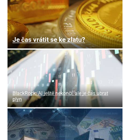
Je čas vrátit se ke zlatu?
BlackRock: AI ještě nekončí, ale je čas ubrat
plyn