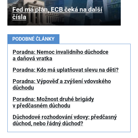
Fed má plán, ECB čeká na další
čísla
PODOBNÉ ČLÁNKY
Poradna: Nemoc invalidního důchodce
a daňová vratka
Poradna: Kdo má uplatňovat slevu na děti?
Poradna: Výpověď a zvýšení vdovského
důchodu
Poradna: Možnost druhé brigády
v předčasném důchodu
Důchodové rozhodování vdovy: předčasný
důchod, nebo řádný důchod?