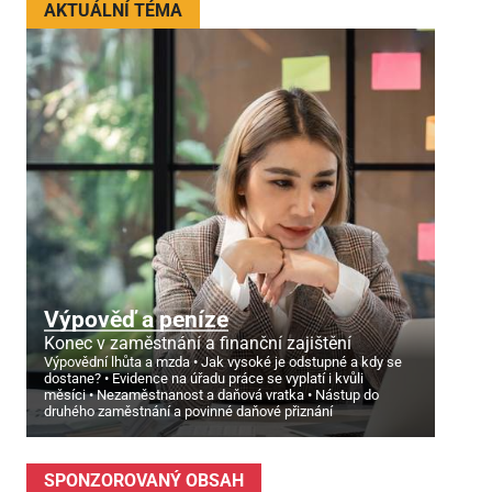
AKTUÁLNÍ TÉMA
Výpověď a peníze
Konec v zaměstnání a finanční zajištění
Výpovědní lhůta a mzda
Jak vysoké je odstupné a kdy se
dostane?
Evidence na úřadu práce se vyplatí i kvůli
měsíci
Nezaměstnanost a daňová vratka
Nástup do
druhého zaměstnání a povinné daňové přiznání
SPONZOROVANÝ OBSAH