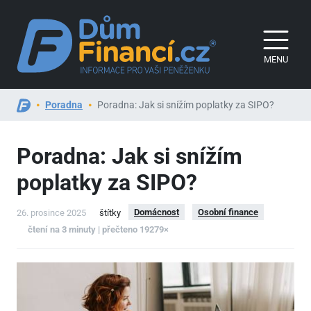
MENU
Poradna
Poradna: Jak si snížím poplatky za SIPO?
Poradna: Jak si snížím
poplatky za SIPO?
Domácnost
Osobní finance
26. prosince 2025
štítky
čtení na 3 minuty | přečteno 19279×