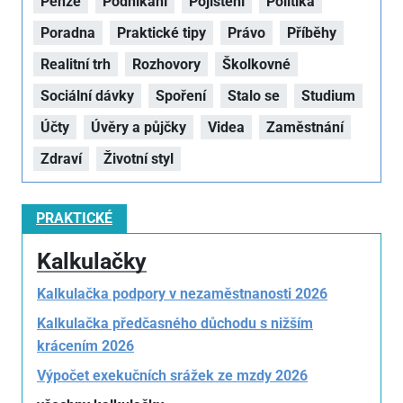
Penze
Podnikání
Pojištění
Politika
Poradna
Praktické tipy
Právo
Příběhy
Realitní trh
Rozhovory
Školkovné
Sociální dávky
Spoření
Stalo se
Studium
Účty
Úvěry a půjčky
Videa
Zaměstnání
Zdraví
Životní styl
PRAKTICKÉ
Kalkulačky
Kalkulačka podpory v nezaměstnanosti 2026
Kalkulačka předčasného důchodu s nižším
krácením 2026
Výpočet exekučních srážek ze mzdy 2026