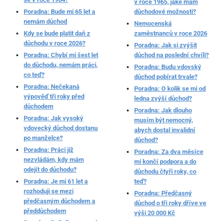
v roce 1965, jaké mám
Poradna: Bude mi 65 let a
důchodové možnosti?
nemám důchod
Nemocenská
Kdy se bude platit daň z
zaměstnanců v roce 2026
důchodu v roce 2026?
Poradna: Jak si zvýšit
Poradna: Chybí mi šest let
důchod na poslední chvíli?
do důchodu, nemám práci,
Poradna: Budu vdovský
co teď?
důchod pobírat trvale?
Poradna: Nečekaná
Poradna: O kolik se mi od
výpověď tři roky před
ledna zvýší důchod?
důchodem
Poradna: Jak dlouho
Poradna: Jak vysoký
musím být nemocný,
vdovecký důchod dostanu
abych dostal invalidní
po manželce?
důchod?
Poradna: Práci již
Poradna: Za dva měsíce
nezvládám, kdy mám
mi končí podpora a do
odejít do důchodu?
důchodu čtyři roky, co
Poradna: Je mi 61 let a
teď?
rozhoduji se mezi
Poradna: Předčasný
předčasným důchodem a
důchod o tři roky dříve ve
předdůchodem
výši 20 000 Kč