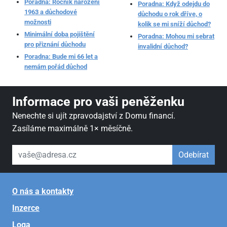
Poradna: Ročník narození
Poradna: Když odejdu do
1963 a důchodové
důchodu o rok dříve, o
možnosti
kolik se mi sníží důchod?
Minimální doba pojištění
Poradna: Mohou mi sebrat
pro přiznání důchodu
invalidní důchod?
Poradna: Bude mi 66 let a
nemám pořád důchod
Informace pro vaši peněženku
Nenechte si ujít zpravodajství z Domu financí.
Zasíláme maximálně 1× měsíčně.
váš email
Odebírat
O nás a kontakty
Inzerce
Loga