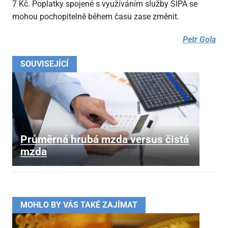
7 Kč. Poplatky spojené s využíváním služby SIPA se
mohou pochopitelně během času zase změnit.
Petr Gola
SOUVISEJÍCÍ
Průměrná hrubá mzda versus čistá
mzda
MOHLO BY VÁS TAKÉ ZAJÍMAT