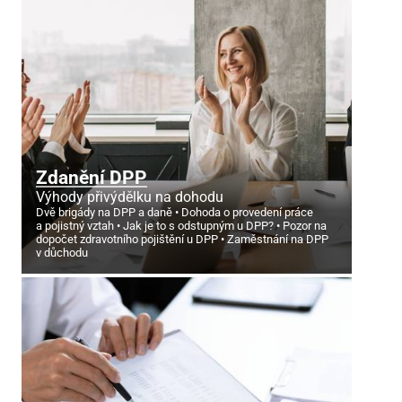
Zdanění DPP
Výhody přivýdělku na dohodu
Dvě brigády na DPP a daně
Dohoda o provedení práce
a pojistný vztah
Jak je to s odstupným u DPP?
Pozor na
dopočet zdravotního pojištění u DPP
Zaměstnání na DPP
v důchodu