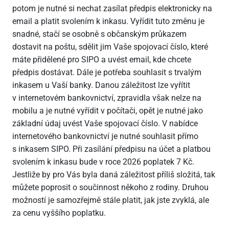
potom je nutné si nechat zasílat předpis elektronicky na
email a platit svolením k inkasu. Vyřídit tuto změnu je
snadné, stačí se osobně s občanským průkazem
dostavit na poštu, sdělit jim Vaše spojovací číslo, které
máte přidělené pro SIPO a uvést email, kde chcete
předpis dostávat. Dále je potřeba souhlasit s trvalým
inkasem u Vaší banky. Danou záležitost lze vyřítit
v internetovém bankovnictví, zpravidla však nelze na
mobilu a je nutné vyřídit v počítači, opět je nutné jako
základní údaj uvést Vaše spojovací číslo. V nabídce
internetového bankovnictví je nutné souhlasit přímo
s inkasem SIPO. Při zasílání předpisu na účet a platbou
svolením k inkasu bude v roce 2026 poplatek 7 Kč.
Jestliže by pro Vás byla daná záležitost příliš složitá, tak
můžete poprosit o součinnost někoho z rodiny. Druhou
možností je samozřejmě stále platit, jak jste zvyklá, ale
za cenu vyššího poplatku.