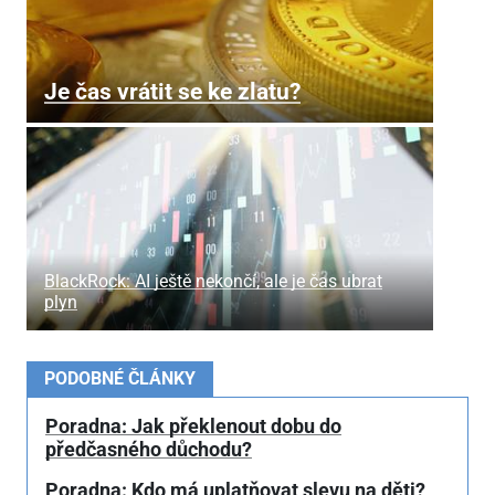
Je čas vrátit se ke zlatu?
BlackRock: AI ještě nekončí, ale je čas ubrat
plyn
PODOBNÉ ČLÁNKY
Poradna: Jak překlenout dobu do
předčasného důchodu?
Poradna: Kdo má uplatňovat slevu na děti?