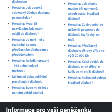
důchodem
Poradna: Jak dlouho
Poradna: Jak vysoký
musím být nemocný,
vdovecký důchod dostanu
abych dostal invalidní
po manželce?
důchod?
Poradna: Práci již
Poradna: Za dva měsíce
nezvládám, kdy mám
mi končí podpora a do
odejít do důchodu?
důchodu čtyři roky, co
Poradna: Je mi 61 let a
teď?
rozhoduji se mezi
Poradna: Předčasný
předčasným důchodem a
důchod o tři roky dříve ve
předdůchodem
výši 20 000 Kč
Poradna: Ročník narození
Poradna: Když odejdu do
1963 a důchodové
důchodu o rok dříve, o
možnosti
kolik se mi sníží důchod?
Minimální doba pojištění
Poradna: Mohou mi sebrat
pro přiznání důchodu
invalidní důchod?
Poradna: Bude mi 66 let a
nemám pořád důchod
Informace pro vaši peněženku