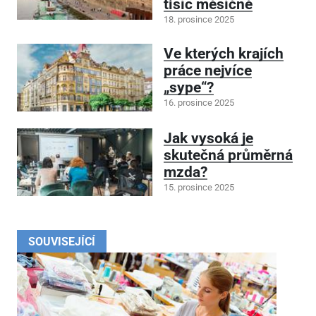
tisíc měsíčně
18. prosince 2025
Ve kterých krajích
práce nejvíce
„sype“?
16. prosince 2025
Jak vysoká je
skutečná průměrná
mzda?
15. prosince 2025
SOUVISEJÍCÍ