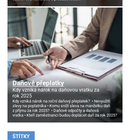
Daňové přeplatky
Kdy vzniká nárok na daňovou vratku za
rok 2025
Kdy vzniká nárok na roční daňový přeplatek?
Nevyužití
slevy na poplatníka
Komu sníží sleva na manželku daň
z příjmu za rok 2025?
Daňové odpočty a daňová
vratka
Kteří zaměstnanci budou doplácet daň za rok 2025?
ŠTÍTKY