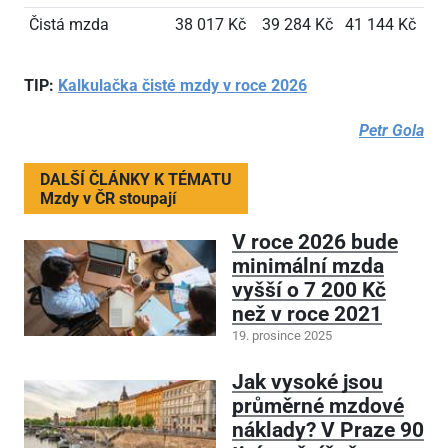
Čistá mzda
38
017 Kč
39
284 Kč
41
144 Kč
TIP:
Kalkulačka čisté mzdy v roce 2026
Petr Gola
DALŠÍ ČLÁNKY K TÉMATU
Mzdy v ČR stoupají
V roce 2026 bude
minimální mzda
vyšší o 7
200 Kč
než v roce 2021
19. prosince 2025
Jak vysoké jsou
průměrné mzdové
náklady? V Praze 90