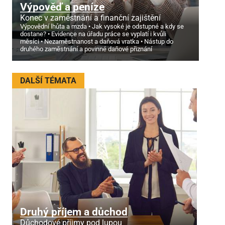
Výpověď a peníze
Konec v zaměstnání a finanční zajištění
Výpovědní lhůta a mzda
Jak vysoké je odstupné a kdy se
dostane?
Evidence na úřadu práce se vyplatí i kvůli
měsíci
Nezaměstnanost a daňová vratka
Nástup do
druhého zaměstnání a povinné daňové přiznání
DALŠÍ TÉMATA
Druhý příjem a důchod
Důchodové příjmy pod lupou