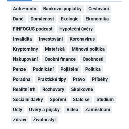
Auto–moto
Bankovní poplatky
Cestování
Daně
Domácnost
Ekologie
Ekonomika
FINFOCUS podcast
Hypoteční úvěry
Invalidita
Investování
Koronavirus
Kryptoměny
Mateřská
Měnová politika
Nakupování
Osobní finance
Osobnosti
Penze
Podnikání
Pojištění
Politika
Poradna
Praktické tipy
Právo
Příběhy
Realitní trh
Rozhovory
Školkovné
Sociální dávky
Spoření
Stalo se
Studium
Účty
Úvěry a půjčky
Videa
Zaměstnání
Zdraví
Životní styl