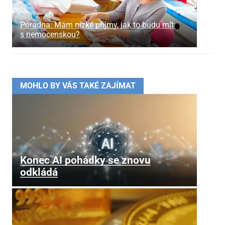
Poradna: Mám nízké příjmy, jak to budu mít
s nemocenskou?
MOHLO BY VÁS TAKÉ ZAJÍMAT
Konec AI pohádky se znovu
odkládá