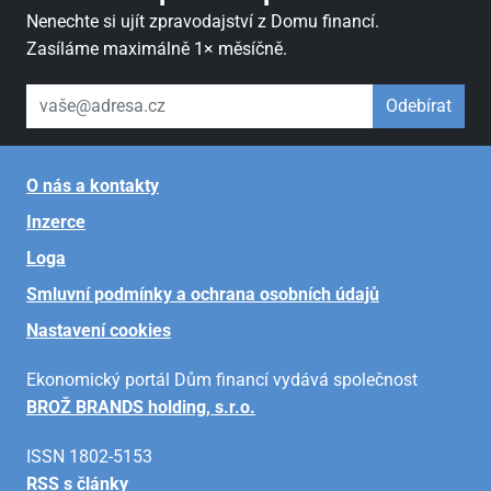
Nenechte si ujít zpravodajství z Domu financí.
Zasíláme maximálně 1× měsíčně.
váš email
Odebírat
O nás a kontakty
Inzerce
Loga
Smluvní podmínky a ochrana osobních údajů
Nastavení cookies
Ekonomický portál Dům financí vydává společnost
BROŽ BRANDS holding, s.r.o.
ISSN 1802-5153
RSS s články