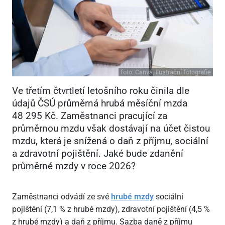
foto:
Canva, ilustrační fotografie
Ve třetím čtvrtletí letošního roku činila dle
údajů ČSÚ průměrná hrubá měsíční mzda
48
295 Kč. Zaměstnanci pracující za
průměrnou mzdu však dostávají na účet čistou
mzdu, která je snížená o daň z příjmu, sociální
a zdravotní pojištění. Jaké bude zdanění
průměrné mzdy v roce 2026?
Zaměstnanci odvádí ze své
hrubé mzdy
sociální
pojištění (7,1 % z hrubé mzdy), zdravotní pojištění (4,5 %
z hrubé mzdy) a daň z příjmu. Sazba daně z příjmu