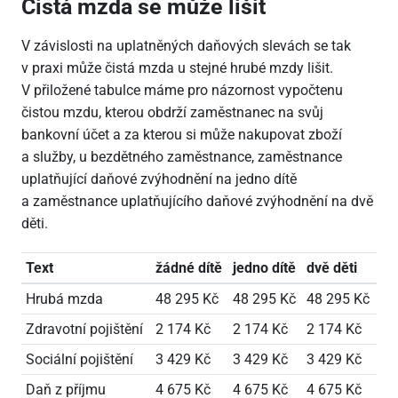
Čistá mzda se může lišit
V závislosti na uplatněných daňových slevách se tak
v praxi může čistá mzda u stejné hrubé mzdy lišit.
V přiložené tabulce máme pro názornost vypočtenu
čistou mzdu, kterou obdrží zaměstnanec na svůj
bankovní účet a za kterou si může nakupovat zboží
a služby, u bezdětného zaměstnance, zaměstnance
uplatňující daňové zvýhodnění na jedno dítě
a zaměstnance uplatňujícího daňové zvýhodnění na dvě
děti.
Text
žádné dítě
jedno dítě
dvě děti
Hrubá mzda
48
295 Kč
48
295 Kč
48
295 Kč
Zdravotní pojištění
2
174 Kč
2
174 Kč
2
174 Kč
Sociální pojištění
3
429 Kč
3
429 Kč
3
429 Kč
Daň z příjmu
4
675 Kč
4
675 Kč
4
675 Kč