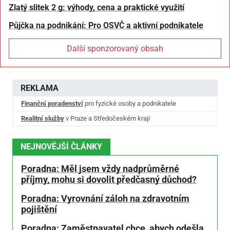
Zlatý slitek 2 g: výhody, cena a praktické využití
Půjčka na podnikání: Pro OSVČ a aktivní podnikatele
Další sponzorovaný obsah
REKLAMA
Finanční poradenství
pro fyzické osoby a podnikatele
Realitní služby
v Praze a Středočeském kraji
NEJNOVĚJŠÍ ČLÁNKY
Poradna: Měl jsem vždy nadprůměrné
příjmy, mohu si dovolit předčasný důchod?
Poradna: Vyrovnání záloh na zdravotním
pojištění
Poradna: Zaměstnavatel chce, abych odešla