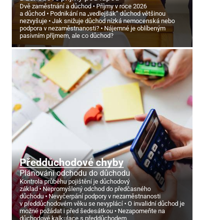
Dvě zaměstnání a důchod
Příjmy v roce 2026
a důchod
Podnikání na „vedlejšák“ důchod většinou
nezvyšuje
Jak snižuje důchod nízká nemocenská nebo
podpora v nezaměstnanosti?
Nájemné je oblíbeným
pasivním příjmem, ale co důchod?
Předdůchodové chyby
Plánování odchodu do důchodu
Kontrola průběhu pojištění je důchodový
základ
Nepromyšlený odchod do předčasného
důchodu
Nevyčerpání podpory v nezaměstnanosti
v předdůchodovém věku se nevyplácí
O invalidní důchod je
možné požádat i před šedesátkou
Nezapomeňte na
důchodové kalkulace s předdůchodem