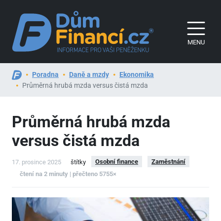
MENU
Poradna
Daně a mzdy
Ekonomika
Průměrná hrubá mzda versus čistá mzda
Průměrná hrubá mzda
versus čistá mzda
Osobní finance
Zaměstnání
17. prosince 2025
štítky
čtení na 2 minuty | přečteno 5755×