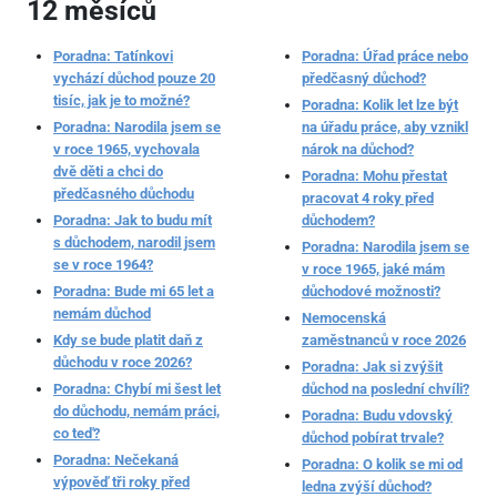
12 měsíců
Poradna: Tatínkovi
Poradna: Úřad práce nebo
vychází důchod pouze 20
předčasný důchod?
tisíc, jak je to možné?
Poradna: Kolik let lze být
Poradna: Narodila jsem se
na úřadu práce, aby vznikl
v roce 1965, vychovala
nárok na důchod?
dvě děti a chci do
Poradna: Mohu přestat
předčasného důchodu
pracovat 4 roky před
Poradna: Jak to budu mít
důchodem?
s důchodem, narodil jsem
Poradna: Narodila jsem se
se v roce 1964?
v roce 1965, jaké mám
Poradna: Bude mi 65 let a
důchodové možnosti?
nemám důchod
Nemocenská
Kdy se bude platit daň z
zaměstnanců v roce 2026
důchodu v roce 2026?
Poradna: Jak si zvýšit
Poradna: Chybí mi šest let
důchod na poslední chvíli?
do důchodu, nemám práci,
Poradna: Budu vdovský
co teď?
důchod pobírat trvale?
Poradna: Nečekaná
Poradna: O kolik se mi od
výpověď tři roky před
ledna zvýší důchod?