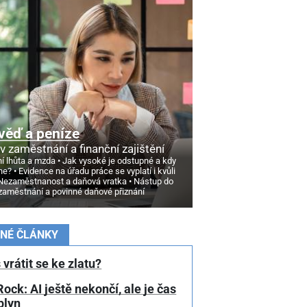
věď a peníze
v zaměstnání a finanční zajištění
í lhůta a mzda
Jak vysoké je odstupné a kdy
ne?
Evidence na úřadu práce se vyplatí i kvůli
Nezaměstnanost a daňová vratka
Nástup do
zaměstnání a povinné daňové přiznání
NÉ ČLÁNKY
 vrátit se ke zlatu?
ock: AI ještě nekončí, ale je čas
plyn