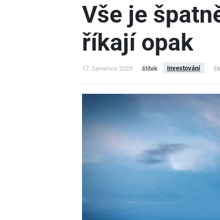
Vše je špatn
říkají opak
Investování
17. července 2025
štítek
čt