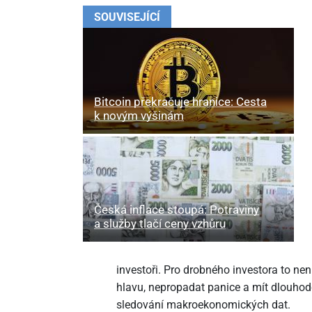
SOUVISEJÍCÍ
Bitcoin překračuje hranice: Cesta
k novým výšinám
Česká inflace stoupá: Potraviny
a služby tlačí ceny vzhůru
investoři. Pro drobného investora to nen
hlavu, nepropadat panice a mít dlouhodo
sledování makroekonomických dat.