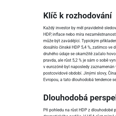
Klíč k rozhodování
Každý investor by měl pravidelně sledo
HDP, inflace nebo míra nezaměstnanost
může být zavádějící. Typickým příkladem
dosáhlo čínské HDP 5,4 %, zatímco ve dr
druhého údaje se okamžitě začalo hovoř
pravda, ale růst 5,2 % je sám o sobě vyn
v eurozóně byl naposledy zaznamenán
postcovidové období. Jinými slovy, Čí
Evropou, a tato dlouhodobá tendence se d
Dlouhodobá perspe
Při pohledu na růst HDP z dlouhodobé pe