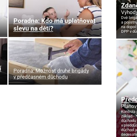
Zdan
Výhody
Dvě brig
Poradna: Kdo má uplatňovat
a pojistn
na dopoč
slevu na děti?
DPP v d
í
Poradna: Možnost druhé brigády
v předčasném důchodu
Před
Plánov
Kontrola 
základ
důchodu
v předdů
důchod j
šedesát