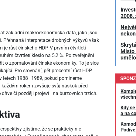
Invest
2008,
Největ
vat základní makroekonomická data, jako jsou
nekon
i. Přehnaná interpretace drobných výkyvů však
Skrytá
 je růst čínského HDP. V prvním čtvrtletí
Místo 
uhém čtvrtletí kleslo na 5,2 %. Po zveřejnění
umělou
it o zpomalování čínské ekonomiky. To je sice
ikající. Pro srovnání, pětiprocentní růst HDP
 v letech 1988–1989, pokud pomineme
SPONZ
na každým rokem zvyšuje svůj náskok před
Komple
říve či později projeví i na burzovních trzích.
všechn
Kdy se
ktiva
a na co
Komodit
rspektivy zjistíme, že se prakticky nic
Podívej