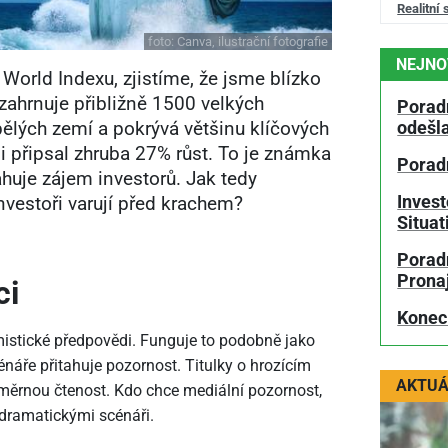
Realitní 
foto:
Canva, ilustrační fotografie
NEJNO
orld Indexu, zjistíme, že jsme blízko
zahrnuje přibližně 1500 velkých
Porad
pělých zemí a pokrývá většinu klíčových
odešl
i připsal zhruba 27% růst. To je známka
Porad
ahuje zájem investorů. Jak tedy
Invest
investoři varují před krachem?
Situa
Poradn
Prona
ci
Konec
mistické předpovědi. Funguje to podobně jako
náře přitahuje pozornost. Titulky o hrozícím
AKTUÁ
měrnou čtenost. Kdo chce mediální pozornost,
dramatickými scénáři.