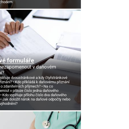
ůchodem
vé formuláře
 nezapomenout v daňovém
ní?
yplňuje dvoustránkové a kdy čtyřstránkové
řiznání?
Kdo přikládá k daňovému přiznání
 o zdanitelných příjmech?
Na co
nout v příloze číslo jedna daňového
Kdo vyplňuje přílohu číslo dva daňového
Jak doložit nárok na daňové odpočty nebo
výhodnění?