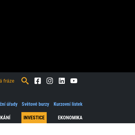
Facebook
Instagram
LinkedIn
Youtube
ční úřady
Světové burzy
Kurzovní lístek
IKÁNÍ
INVESTICE
EKONOMIKA