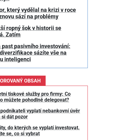
or, který vydělal na krizi v roce
 znovu sází na problémy
ší ropný šok v historii se
á. Zatím
 past pasivního investování:
diverzifikace sázíte vše na
 inteligenci
OROVANÝ OBSAH
tní tiskové služby pro firmy: Co
o můžete pohodlně delegovat?
 podnikateli vyplatí nebankovní úvěr
 si dát pozor
y, do kterých se vyplatí investovat.
te se, co si vybrat