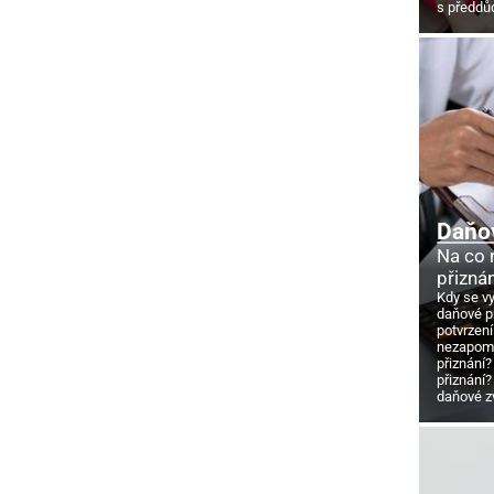
s předd
Daňo
Na co
přizná
Kdy se v
daňové p
potvrzení
nezapome
přiznání?
přiznání?
daňové z