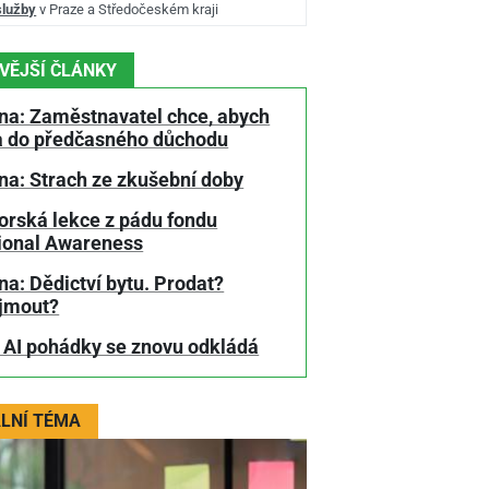
služby
v Praze a Středočeském kraji
VĚJŠÍ ČLÁNKY
na: Zaměstnavatel chce, abych
a do předčasného důchodu
na: Strach ze zkušební doby
orská lekce z pádu fondu
tional Awareness
a: Dědictví bytu. Prodat?
jmout?
 AI pohádky se znovu odkládá
LNÍ TÉMA