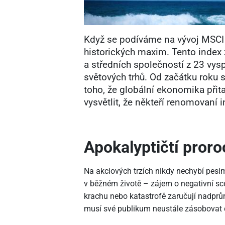
Když se podíváme na vývoj MSCI W
historických maxim. Tento index 
a středních společností z 23 vys
světových trhů. Od začátku roku s
toho, že globální ekonomika přit
vysvětlit, že někteří renomovaní 
Apokalyptičtí proro
Na akciových trzích nikdy nechybí pesi
v běžném životě – zájem o negativní scé
krachu nebo katastrofě zaručují nadprů
musí své publikum neustále zásobovat 