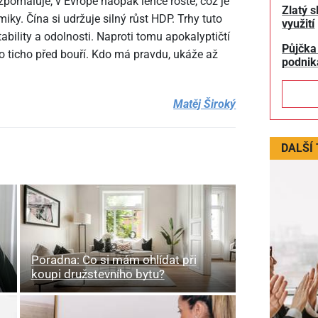
pomaluje, v Evropě naopak lehce roste, což je
Zlatý s
y. Čína si udržuje silný růst HDP. Trhy tuto
využití
ability a odolnosti. Naproti tomu apokalyptičtí
Půjčka
ko ticho před bouří. Kdo má pravdu, ukáže až
podnik
Matěj Široký
DALŠÍ
Poradna: Co si mám ohlídat při
koupi družstevního bytu?