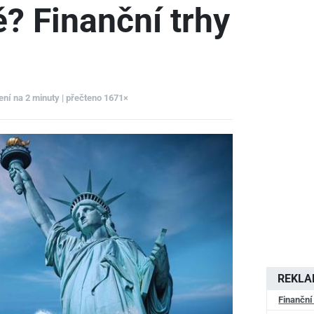
ě? Finanční trhy
ení na 2 minuty | přečteno 1671×
REKL
Finanční