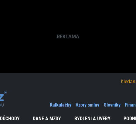
hledaná fráze
Kalkulačky
Vzory smluv
Slovníky
Finan
 DŮCHODY
DANĚ A MZDY
BYDLENÍ A ÚVĚRY
PODN