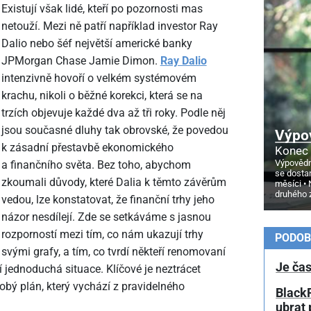
Existují však lidé, kteří po pozornosti mas
netouží. Mezi ně patří například investor Ray
Dalio nebo šéf největší americké banky
JPMorgan Chase Jamie Dimon.
Ray Dalio
intenzivně hovoří o velkém systémovém
krachu, nikoli o běžné korekci, která se na
trzích objevuje každé dva až tři roky. Podle něj
jsou současné dluhy tak obrovské, že povedou
Výpo
k zásadní přestavbě ekonomického
Konec 
Výpovědn
a finančního světa. Bez toho, abychom
se dosta
zkoumali důvody, které Dalia k těmto závěrům
měsíci
druhého 
vedou, lze konstatovat, že finanční trhy jeho
názor nesdílejí. Zde se setkáváme s jasnou
rozporností mezi tím, co nám ukazují trhy
PODOB
svými grafy, a tím, co tvrdí někteří renomovaní
Je čas
í jednoduchá situace. Klíčové je neztrácet
bý plán, který vychází z pravidelného
BlackR
ubrat 