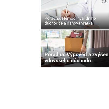
Poradna: Nemoc invalidního
důchodce a daňová vratka
Poradna: Výpověď a zvýšen
vdovského důchodu