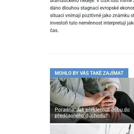
dramatického neděje. V USA růst mírně z
dáno dlouhou stagnací evropské ekonomik
situaci vnímají pozitivně jako známku st
investoři tuto neměnnost interpretují ja
čas.
MOHLO BY VÁS TAKÉ ZAJÍMAT
Poradna: Jak překlenout dobu do
předčasného důchodu?