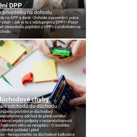
ění DPP
 přivýdělku na dohodu
ády na DPP a daně
Dohoda o provedení práce
ý vztah
Jak je to s odstupným u DPP?
Pozor
et zdravotního pojištění u DPP
Zaměstnání na
ůchodu
důchodové chyby
ání odchodu do důchodu
průběhu pojištění je důchodový
Nepromyšlený odchod do předčasného
Nevyčerpání podpory v nezaměstnanosti
chodovém věku se nevyplácí
O invalidní
e možné požádat i před
kou
Nezapomeňte na důchodové kalkulace