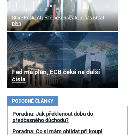
BlackRock: AI ještě nekončí, ale je čas ubrat
plyn
Fed má plán, ECB čeká na další
čísla
PODOBNÉ ČLÁNKY
Poradna: Jak překlenout dobu do
předčasného důchodu?
Poradna: Co si mám ohlídat při koupi