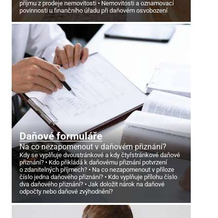
příjmu z prodeje nemovitosti
Nemovitosti a oznamovací
povinnosti u finančního úřadu při daňovém osvobození
Daňové formuláře
Na co nezapomenout v daňovém přiznání?
Kdy se vyplňuje dvoustránkové a kdy čtyřstránkové daňové
přiznání?
Kdo přikládá k daňovému přiznání potvrzení
o zdanitelných příjmech?
Na co nezapomenout v příloze
číslo jedna daňového přiznání?
Kdo vyplňuje přílohu číslo
dva daňového přiznání?
Jak doložit nárok na daňové
odpočty nebo daňové zvýhodnění?