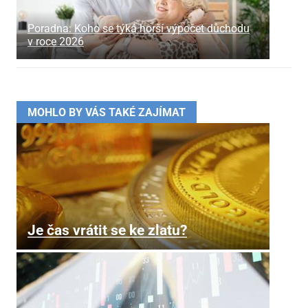
Poradna: Koho se týká horší výpočet důchodu
v roce 2026
MOHLO BY VÁS TAKÉ ZAJÍMAT
Je čas vrátit se ke zlatu?