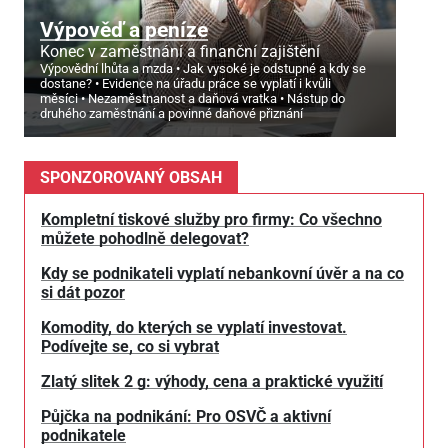
Výpověď a peníze
Konec v zaměstnání a finanční zajištění
Výpovědní lhůta a mzda
Jak vysoké je odstupné a kdy se
dostane?
Evidence na úřadu práce se vyplatí i kvůli
měsíci
Nezaměstnanost a daňová vratka
Nástup do
druhého zaměstnání a povinné daňové přiznání
SPONZOROVANÝ OBSAH
Kompletní tiskové služby pro firmy: Co všechno
můžete pohodlně delegovat?
Kdy se podnikateli vyplatí nebankovní úvěr a na co
si dát pozor
Komodity, do kterých se vyplatí investovat.
Podívejte se, co si vybrat
Zlatý slitek 2 g: výhody, cena a praktické využití
Půjčka na podnikání: Pro OSVČ a aktivní
podnikatele