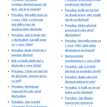
vychází důchod pouze 20
předčasný důchod?
tisíc, jak je to možné?
Poradna: Kolik let lze být
Poradna: Narodila jsem se
na úřadu práce, aby vznikl
v roce 1965, vychovala
nárok na důchod?
dvě děti a chci do
Poradna: Mohu přestat
předčasného důchodu
pracovat 4 roky před
Poradna: Jak to budu mít
důchodem?
s důchodem, narodil jsem
Poradna: Narodila jsem se
se v roce 1964?
v roce 1965, jaké mám
Poradna: Bude mi 65 let a
důchodové možnosti?
nemám důchod
Nemocenská
Kdy se bude platit daň z
zaměstnanců v roce 2026
důchodu v roce 2026?
Poradna: Jak si zvýšit
Poradna: Chybí mi šest let
důchod na poslední chvíli?
do důchodu, nemám práci,
Poradna: Budu vdovský
co teď?
důchod pobírat trvale?
Poradna: Nečekaná
Poradna: O kolik se mi od
výpověď tři roky před
ledna zvýší důchod?
důchodem
Poradna: Jak dlouho
Poradna: Jak vysoký
musím být nemocný,
vdovecký důchod dostanu