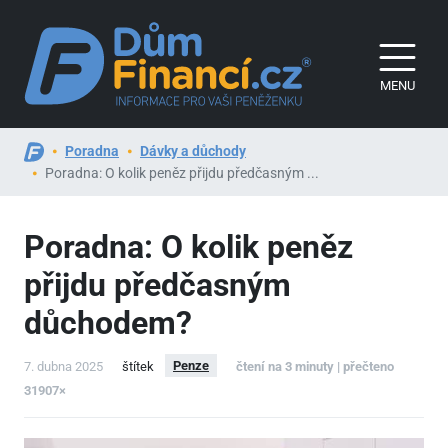
MENU
Poradna
Dávky a důchody
Poradna: O kolik peněz přijdu předčasným ...
Poradna: O kolik peněz
přijdu předčasným
důchodem?
Penze
7. dubna 2025
štítek
čtení na 3 minuty | přečteno
31907×