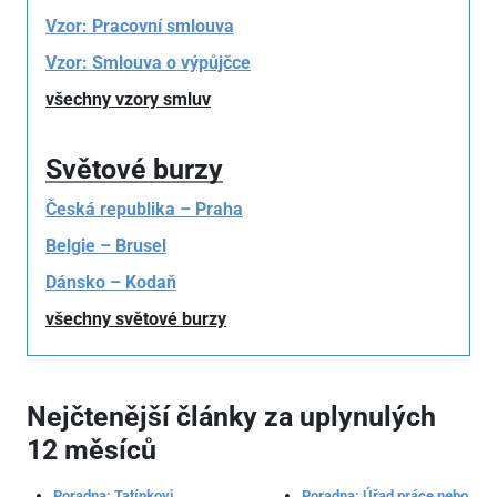
Vzor: Pracovní smlouva
Vzor: Smlouva o výpůjčce
všechny vzory smluv
Světové burzy
Česká republika – Praha
Belgie – Brusel
Dánsko – Kodaň
všechny světové burzy
Nejčtenější články za uplynulých
12 měsíců
Poradna: Tatínkovi
Poradna: Úřad práce nebo