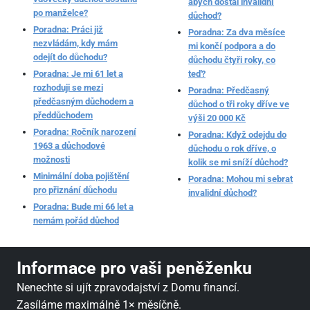
abych dostal invalidní
po manželce?
důchod?
Poradna: Práci již
Poradna: Za dva měsíce
nezvládám, kdy mám
mi končí podpora a do
odejít do důchodu?
důchodu čtyři roky, co
Poradna: Je mi 61 let a
teď?
rozhoduji se mezi
Poradna: Předčasný
předčasným důchodem a
důchod o tři roky dříve ve
předdůchodem
výši 20 000 Kč
Poradna: Ročník narození
Poradna: Když odejdu do
1963 a důchodové
důchodu o rok dříve, o
možnosti
kolik se mi sníží důchod?
Minimální doba pojištění
Poradna: Mohou mi sebrat
pro přiznání důchodu
invalidní důchod?
Poradna: Bude mi 66 let a
nemám pořád důchod
Informace pro vaši peněženku
Nenechte si ujít zpravodajství z Domu financí.
Zasíláme maximálně 1× měsíčně.