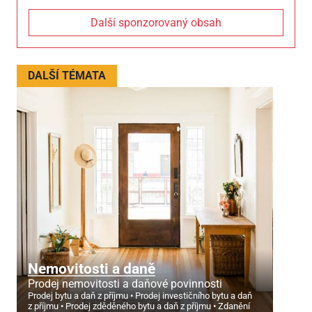
Další sponzorovaný obsah
DALŠÍ TÉMATA
Nemovitosti a daně
Prodej nemovitosti a daňové povinnosti
Prodej bytu a daň z příjmu
Prodej investičního bytu a daň
z příjmu
Prodej zděděného bytu a daň z příjmu
Zdanění