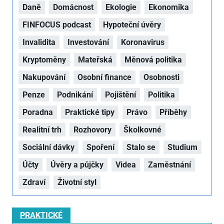
Daně
Domácnost
Ekologie
Ekonomika
FINFOCUS podcast
Hypoteční úvěry
Invalidita
Investování
Koronavirus
Kryptoměny
Mateřská
Měnová politika
Nakupování
Osobní finance
Osobnosti
Penze
Podnikání
Pojištění
Politika
Poradna
Praktické tipy
Právo
Příběhy
Realitní trh
Rozhovory
Školkovné
Sociální dávky
Spoření
Stalo se
Studium
Účty
Úvěry a půjčky
Videa
Zaměstnání
Zdraví
Životní styl
PRAKTICKÉ