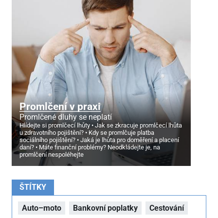
Promlčení v praxi
Promlčené dluhy se neplatí
Hlídejte si promlčecí lhůty
Jak se zkracuje promlčecí lhůta
u zdravotního pojištění?
Kdy se promlčuje platba
sociálního pojištění?
Jaká je lhůta pro doměření a placení
daní?
Máte finanční problémy? Neodkládejte je, na
promlčení nespoléhejte
ŠTÍTKY
Auto–moto
Bankovní poplatky
Cestování