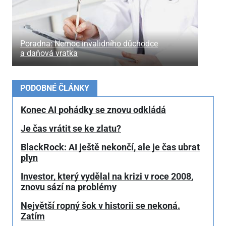
Poradna: Nemoc invalidního důchodce
a daňová vratka
PODOBNÉ ČLÁNKY
Konec AI pohádky se znovu odkládá
Je čas vrátit se ke zlatu?
BlackRock: AI ještě nekončí, ale je čas ubrat
plyn
Investor, který vydělal na krizi v roce 2008,
znovu sází na problémy
Největší ropný šok v historii se nekoná.
Zatím