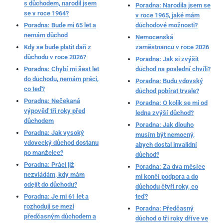
s důchodem, narodil jsem
Poradna: Narodila jsem se
se v roce 1964?
v roce 1965, jaké mám
Poradna: Bude mi 65 let a
důchodové možnosti?
nemám důchod
Nemocenská
Kdy se bude platit daň z
zaměstnanců v roce 2026
důchodu v roce 2026?
Poradna: Jak si zvýšit
Poradna: Chybí mi šest let
důchod na poslední chvíli?
do důchodu, nemám práci,
Poradna: Budu vdovský
co teď?
důchod pobírat trvale?
Poradna: Nečekaná
Poradna: O kolik se mi od
výpověď tři roky před
ledna zvýší důchod?
důchodem
Poradna: Jak dlouho
Poradna: Jak vysoký
musím být nemocný,
vdovecký důchod dostanu
abych dostal invalidní
po manželce?
důchod?
Poradna: Práci již
Poradna: Za dva měsíce
nezvládám, kdy mám
mi končí podpora a do
odejít do důchodu?
důchodu čtyři roky, co
Poradna: Je mi 61 let a
teď?
rozhoduji se mezi
Poradna: Předčasný
předčasným důchodem a
důchod o tři roky dříve ve