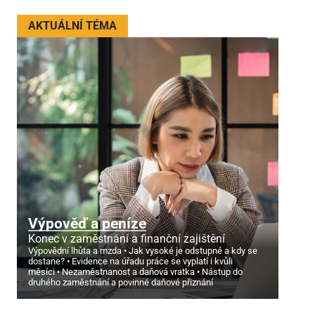
AKTUÁLNÍ TÉMA
Výpověď a peníze
Konec v zaměstnání a finanční zajištění
Výpovědní lhůta a mzda
Jak vysoké je odstupné a kdy se
dostane?
Evidence na úřadu práce se vyplatí i kvůli
měsíci
Nezaměstnanost a daňová vratka
Nástup do
druhého zaměstnání a povinné daňové přiznání