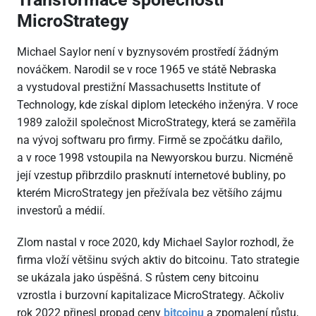
MicroStrategy
Michael Saylor není v byznysovém prostředí žádným
nováčkem. Narodil se v roce 1965 ve státě Nebraska
a vystudoval prestižní Massachusetts Institute of
Technology, kde získal diplom leteckého inženýra. V roce
1989 založil společnost MicroStrategy, která se zaměřila
na vývoj softwaru pro firmy. Firmě se zpočátku dařilo,
a v roce 1998 vstoupila na Newyorskou burzu. Nicméně
její vzestup přibrzdilo prasknutí internetové bubliny, po
kterém MicroStrategy jen přežívala bez většího zájmu
investorů a médií.
Zlom nastal v roce 2020, kdy Michael Saylor rozhodl, že
firma vloží většinu svých aktiv do bitcoinu. Tato strategie
se ukázala jako úspěšná. S růstem ceny bitcoinu
vzrostla i burzovní kapitalizace MicroStrategy. Ačkoliv
rok 2022 přinesl propad ceny
bitcoinu
a zpomalení růstu,