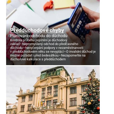
Předdůchodové chyby
Plánování odchodu do důchodu
Kontrola průběhu pojištění je důchodový
základ
Nepromyšlený odchod do předčasného
důchodu
Nevyčerpání podpory v nezaměstnanosti
v předdůchodovém věku se nevyplácí
O invalidní důchod je
možné požádat i před šedesátkou
Nezapomeňte na
důchodové kalkulace s předdůchodem