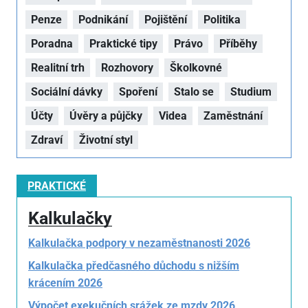
Penze
Podnikání
Pojištění
Politika
Poradna
Praktické tipy
Právo
Příběhy
Realitní trh
Rozhovory
Školkovné
Sociální dávky
Spoření
Stalo se
Studium
Účty
Úvěry a půjčky
Videa
Zaměstnání
Zdraví
Životní styl
PRAKTICKÉ
Kalkulačky
Kalkulačka podpory v nezaměstnanosti 2026
Kalkulačka předčasného důchodu s nižším
krácením 2026
Výpočet exekučních srážek ze mzdy 2026