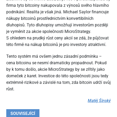
firma tyto bitcoiny nakupovala z výnosů svého hlavního
podnikání. Realita je však jiná. Michael Saylor financuje
nákupy bitcoinů prostřednictvím konvertibilních
dluhopisů. Tyto dluhopisy umožňují investorům později
je vyměnit za akcie společnosti MicroStrategy.
S ohledem na prudký růst ceny akcií se zdá, že půjčovat
této firmě na nákup bitcoinů je pro investory atraktivní.
Tento systém má ovšem jednu zásadní podmínku –
cena bitcoinu se nesmí dramaticky propadnout. Pokud
by k tomu došlo, akcie MicroStrategy by se zřítily jako
domeček z karet. Investice do této společnosti jsou tedy
extrémně rizikové a závislé na tom, zda bitcoin udrží svůj
růst.
Matěj Široký
SOUVISEJÍCÍ