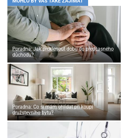
MOHLO BY VÁS TAKÉ ZAJÍMAT
Poradna: Jak překlenout dobu do předčasného
důchodu?
Poradna: Co si mám ohlídat při koupi
družstevního bytu?