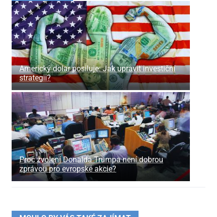
Americký dolar posiluje: Jak upravit investiční
strategii?
Proč zvolení Donalda Trumpa není dobrou
zprávou pro evropské akcie?