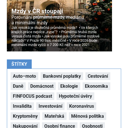
Mzdy v ČR stoupají
Porovnání průměrné mzdy, mediánu
a minimální mzdy
Jak vysoká je skutečná průměrná mzda?
Ve kterých
krajích práce nejvíce „sype“?
Průměrná hrubá mzda
versus čistá mzda
Jak vysoké jsou průměrné mzdové
náklady? V Praze 90 tisíc měsíčně
V roce 2026 bude
minimální mzda vyšší o 7
200 Kč než v roce 2021
ŠTÍTKY
Auto–moto
Bankovní poplatky
Cestování
Daně
Domácnost
Ekologie
Ekonomika
FINFOCUS podcast
Hypoteční úvěry
Invalidita
Investování
Koronavirus
Kryptoměny
Mateřská
Měnová politika
Nakupování
Osobní finance
Osobnosti