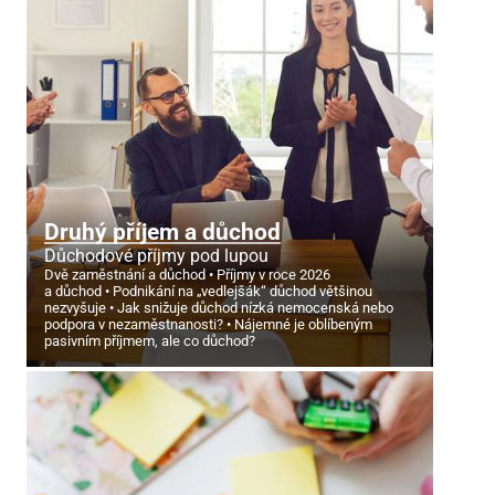
Druhý příjem a důchod
Důchodové příjmy pod lupou
Dvě zaměstnání a důchod
Příjmy v roce 2026
a důchod
Podnikání na „vedlejšák“ důchod většinou
nezvyšuje
Jak snižuje důchod nízká nemocenská nebo
podpora v nezaměstnanosti?
Nájemné je oblíbeným
pasivním příjmem, ale co důchod?