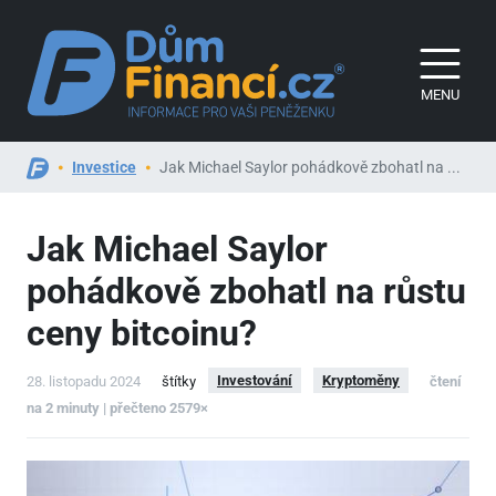
MENU
Investice
Jak Michael Saylor pohádkově zbohatl na ...
Jak Michael Saylor
pohádkově zbohatl na růstu
ceny bitcoinu?
Investování
Kryptoměny
28. listopadu 2024
štítky
čtení
na 2 minuty | přečteno 2579×