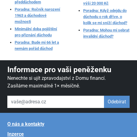
předdůchodem
výši 20 000 Kč
Poradna: Ročník narození
Poradna: Když odejdu do
1963 a důchodové
důchodu o rok dříve, o
možnosti
kolik se mi sníží důchod?
Minimální doba pojištění
Poradna: Mohou mi sebrat
pro přiznání důchodu
invalidní důchod?
Poradna: Bude mi 66 let a
nemám pořád důchod
Informace pro vaši peněženku
Nenechte si ujít zpravodajství z Domu financí.
Zasíláme maximálně 1× měsíčně.
váš email
Odebírat
O nás a kontakty
Inzerce