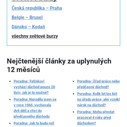
Česká republika – Praha
Belgie – Brusel
Dánsko – Kodaň
všechny světové burzy
Nejčtenější články za uplynulých
12 měsíců
Poradna: Tatínkovi
Poradna: Úřad práce nebo
vychází důchod pouze 20
předčasný důchod?
tisíc, jak je to možné?
Poradna: Kolik let lze být
Poradna: Narodila jsem se
na úřadu práce, aby vznikl
v roce 1965, vychovala
nárok na důchod?
dvě děti a chci do
Poradna: Mohu přestat
předčasného důchodu
pracovat 4 roky před
Poradna: Jak to budu mít
důchodem?