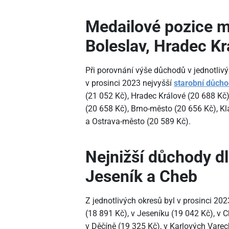
Medailové pozice 
Boleslav, Hradec Kr
Při porovnání výše důchodů v jednotliv
v prosinci 2023 nejvyšší
starobní důch
(21
052 Kč), Hradec Králové (20
688 Kč)
(20
658 Kč), Brno-město (20
656 Kč), K
a Ostrava-město (20
589 Kč).
Nejnižší důchody d
Jeseník a Cheb
Z jednotlivých okresů byl v prosinci 2
(18
891 Kč), v Jeseníku (19
042 Kč), v 
v Děčíně (19
325 Kč), v Karlových Varec