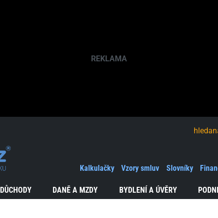
hledaná fráze
Kalkulačky
Vzory smluv
Slovníky
Finan
 DŮCHODY
DANĚ A MZDY
BYDLENÍ A ÚVĚRY
PODN