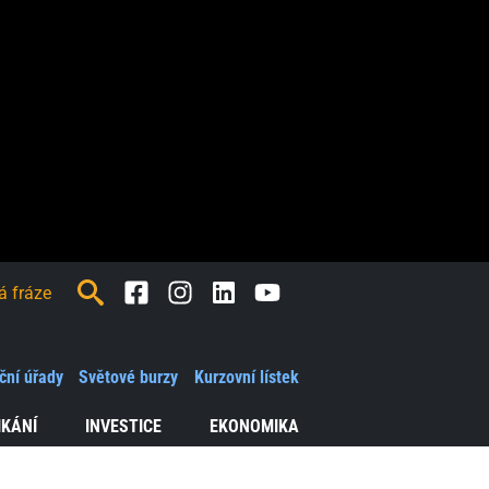
Facebook
Instagram
LinkedIn
Youtube
ční úřady
Světové burzy
Kurzovní lístek
IKÁNÍ
INVESTICE
EKONOMIKA