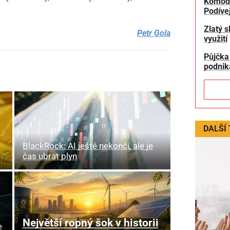
Komodit
Podívej
Zlatý s
Petr Gola
využití
Půjčka
podnik
DALŠÍ
BlackRock: AI ještě nekončí, ale je
čas ubrat plyn
Největší ropný šok v historii
e