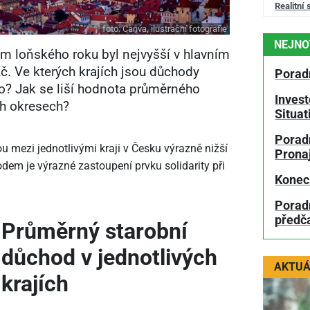
Realitní 
foto:
Canva, ilustrační fotografie
NEJNO
 loňského roku byl nejvyšší v hlavním
č. Ve kterých krajích jsou důchody
Porad
ko? Jak se liší hodnota průměrného
Invest
ch okresech?
Situa
Poradn
 mezi jednotlivými kraji v Česku výrazně nižší
Prona
dem je výrazné zastoupení prvku solidarity při
Konec
Porad
předč
Průměrný starobní
důchod v jednotlivých
AKTUÁ
krajích