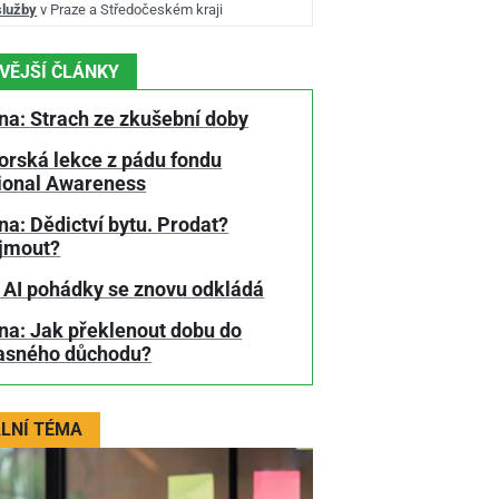
služby
v Praze a Středočeském kraji
VĚJŠÍ ČLÁNKY
na: Strach ze zkušební doby
orská lekce z pádu fondu
tional Awareness
a: Dědictví bytu. Prodat?
jmout?
 AI pohádky se znovu odkládá
na: Jak překlenout dobu do
asného důchodu?
LNÍ TÉMA