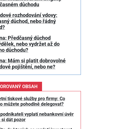
dčasném důchodu
dové rozhodování vdovy:
asný důchod, nebo řádný
d?
na: Předčasný důchod
ýdělek, nebo vydržet až do
ho důchodu?
a: Mám si platit dobrovolné
ové pojištění, nebo ne?
OROVANÝ OBSAH
tní tiskové služby pro firmy: Co
o můžete pohodlně delegovat?
 podnikateli vyplatí nebankovní úvěr
 si dát pozor