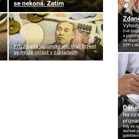
se nekoná. Zatím
Zdan
Výhody
Dvě brig
a pojistn
na dopoč
DPP v d
Když padá japonský jen, Wall Street
se může otřást v základech
Daňo
Na co
přizná
Kdy se v
daňové p
potvrzení