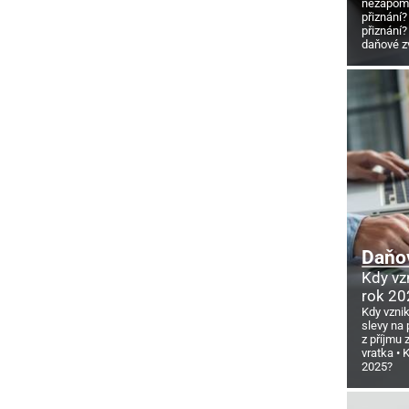
nezapome
přiznání?
přiznání?
daňové z
Daňov
Kdy vz
rok 20
Kdy vzni
slevy na 
z příjmu
vratka
K
2025?