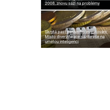
2008, znovu sází na problémy
Skrytá past pasivního investování:
Místo diverzifikace sázíte vše na
umělou inteligenci