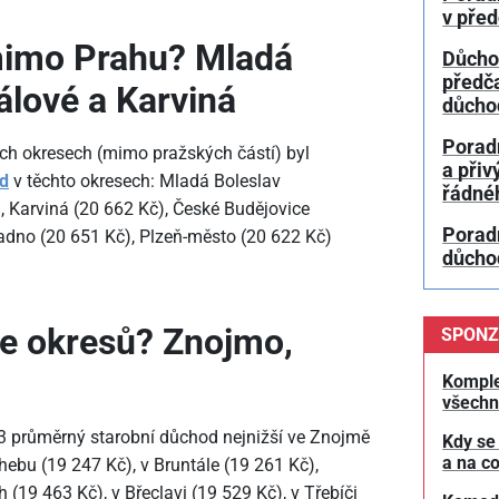
v pře
mimo Prahu? Mladá
Důcho
předč
álové a Karviná
důcho
Porad
ých okresech (mimo pražských částí) byl
a přiv
od
v těchto okresech: Mladá Boleslav
řádné
, Karviná (20
662 Kč), České Budějovice
Poradn
ladno (20
651 Kč), Plzeň-město (20
622 Kč)
důchod
le okresů? Znojmo,
SPONZ
Komple
všechn
023 průměrný starobní důchod nejnižší ve Znojmě
Kdy se
a na co
Chebu (19
247 Kč), v Bruntále (19
261 Kč),
h (19
463 Kč), v Břeclavi (19
529 Kč), v Třebíči