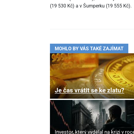
(19
530 Kč) a v Šumperku (19
555 Kč).
MOHLO BY VÁS TAKÉ ZAJÍMAT
Je čas vrátit se ke zlatu?
Investor, který vydělal na krizi v roc