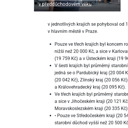
v předdůchodovém věku
v jednotlivých krajích se pohyboval od 
v hlavním městě v Praze.
Pouze ve třech krajích byl koncem 
nižší než 20
000 Kč, a sice v Karlova
(19
759 Kč) a v Ústeckém kraji (19
9
V šesti krajích byl průměrný starob
jedná se o Pardubický kraj (20
004 K
(20
042 Kč), Zlínský kraj (20
056 Kč)
a Královehradecký kraj (20
095 Kč).
Ve třech krajích byl průměrný staro
a sice v Jihočeském kraji (20
121 Kč)
Moravskoslezském kraji (20
335 Kč)
• Pouze ve Středočeském kraji (20
54
starobní důchod vyšší než 20
500 Kč