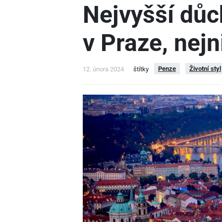
Nejvyšší důc
v Praze, nej
Penze
Životní styl
12. února 2024
štítky