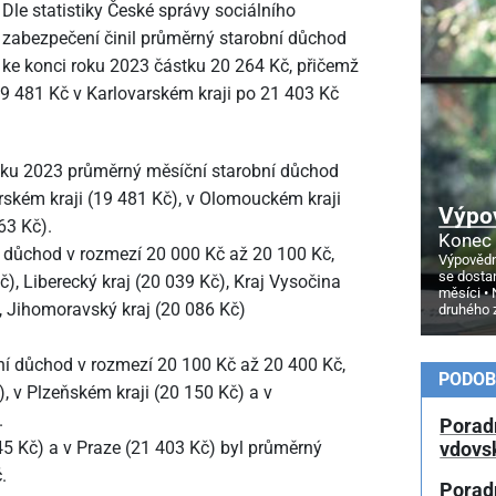
Dle statistiky České správy sociálního
zabezpečení činil průměrný starobní důchod
ke konci roku 2023 částku 20
264 Kč, přičemž
19
481 Kč v Karlovarském kraji po 21
403 Kč
roku 2023 průměrný měsíční starobní důchod
rském kraji (19
481 Kč), v Olomouckém kraji
Výpo
63 Kč).
Konec 
ní důchod v rozmezí 20
000 Kč až 20
100 Kč,
Výpovědn
se dosta
č), Liberecký kraj (20
039 Kč), Kraj Vysočina
měsíci
, Jihomoravský kraj (20
086 Kč)
druhého 
bní důchod v rozmezí 20
100 Kč až 20
400 Kč,
PODOB
, v Plzeňském kraji (20
150 Kč) a v
.
Porad
5 Kč) a v Praze (21
403 Kč) byl průměrný
vdovs
.
Porad