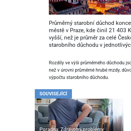
Průměrný starobní důchod koncem
městě v Praze, kde činil 21
403 K
vyšší, než je průměr za celé Čes
starobního důchodu v jednotlivý
Rozdíly ve výši průměrného důchodu jsou
než v úrovni průměrné hrubé mzdy, důvo
výpočtu starobního důchodu.
SOUVISEJÍCÍ
Poradna: Zdravotní problémy