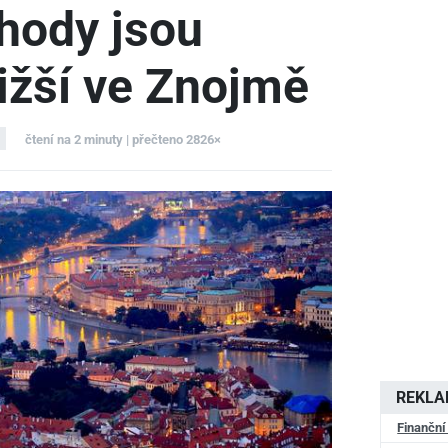
hody jsou
nižší ve Znojmě
čtení na 2 minuty | přečteno 2826×
REKL
Finanční