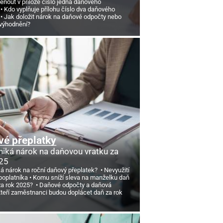
nout v příloze číslo jedna daňového
Kdo vyplňuje přílohu číslo dva daňového
Jak doložit nárok na daňové odpočty nebo
výhodnění?
é přeplatky
niká nárok na daňovou vratku za
25
ká nárok na roční daňový přeplatek?
Nevyužití
poplatníka
Komu sníží sleva na manželku daň
 za rok 2025?
Daňové odpočty a daňová
teří zaměstnanci budou doplácet daň za rok