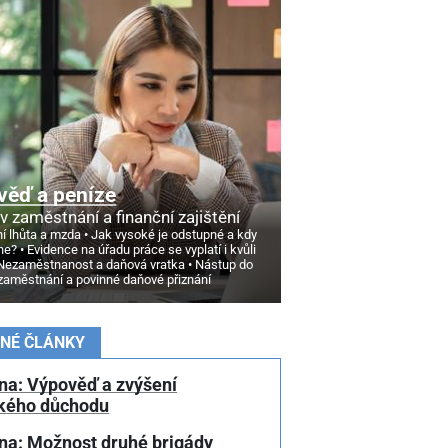
věď a peníze
v zaměstnání a finanční zajištění
í lhůta a mzda
Jak vysoké je odstupné a kdy
ne?
Evidence na úřadu práce se vyplatí i kvůli
Nezaměstnanost a daňová vratka
Nástup do
zaměstnání a povinné daňové přiznání
NÉ ČLÁNKY
na: Výpověď a zvýšení
kého důchodu
na: Možnost druhé brigády