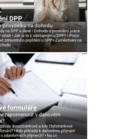
ění DPP
 přivýdělku na dohodu
ády na DPP a daně
Dohoda o provedení práce
ý vztah
Jak je to s odstupným u DPP?
Pozor
et zdravotního pojištění u DPP
Zaměstnání na
ůchodu
vé formuláře
 nezapomenout v daňovém
ní?
yplňuje dvoustránkové a kdy čtyřstránkové
řiznání?
Kdo přikládá k daňovému přiznání
 o zdanitelných příjmech?
Na co