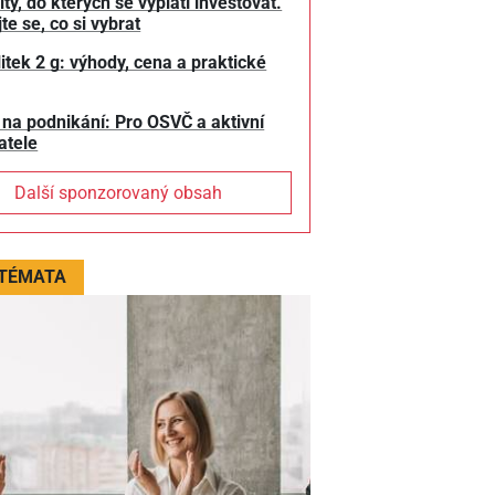
y, do kterých se vyplatí investovat.
te se, co si vybrat
litek 2 g: výhody, cena a praktické
 na podnikání: Pro OSVČ a aktivní
atele
Další sponzorovaný obsah
 TÉMATA