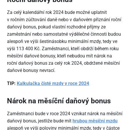
Za celý kalendářní rok 2024 bude možné uplatnit
v ročním zúčtování daně nebo v daňovém přiznání roční
daňový bonus, pokud vlastní rozhodné příjmy ze
zaměstnání nebo samostatné výdělečné činnosti budou
alespoň ve výši šestinásobku minimální mzdy, tedy ve
výši 113
400 Kč. Zaměstnanci, kteří obdrží během roku
měsíční daňové bonusy, kteří nebudou mít nárok na
roční daňový bonus za celý rok 2024, obdržené měsíční
daňové bonusy nevrací.
TIP:
Kalkulačka čisté mzdy v roce 2024
Nárok na měsíční daňový bonus
Zaměstnanci bude v roce 2024 vznikat nárok na měsíční
daňový bonus, jestliže bude mít
hrubou měsíční mzdu
alespoň ve výši poloviny minimální mzdy, tedy v částce