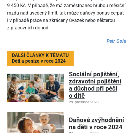
9
450 Kč. V případě, že má zaměstnanec hrubou měsíční
mzdu nad uvedený limit, tak může daňový bonus čerpat
i v případě práce na zkrácený úvazek nebo některou
z pracovních dohod.
Petr Gola
DALŠÍ ČLÁNKY K TÉMATU
Děti a peníze v roce 2024
Sociální pojištění,
zdravotní pojištění
a důchod při péči
o dítě
29. prosince 2023
Daňové zvýhodnění
na děti v roce 2024