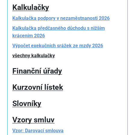
Kalkulačky
Kalkulačka podpory v nezaměstnanosti 2026
Kalkulačka předčasného důchodu s nižším
krácením 2026
Výpočet exekučních srážek ze mzdy 2026
všechny kalkulačky
Finanční úřady
Kurzovní lístek
Slovníky
Vzory smluv
Vzor: Darovací smlouva