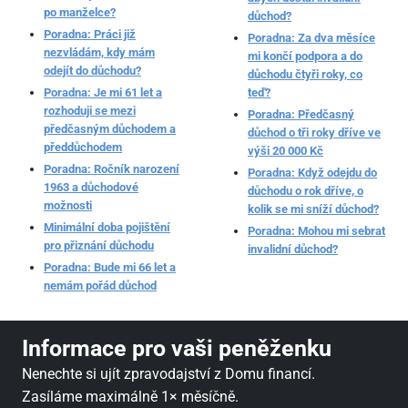
po manželce?
důchod?
Poradna: Práci již
Poradna: Za dva měsíce
nezvládám, kdy mám
mi končí podpora a do
odejít do důchodu?
důchodu čtyři roky, co
Poradna: Je mi 61 let a
teď?
rozhoduji se mezi
Poradna: Předčasný
předčasným důchodem a
důchod o tři roky dříve ve
předdůchodem
výši 20 000 Kč
Poradna: Ročník narození
Poradna: Když odejdu do
1963 a důchodové
důchodu o rok dříve, o
možnosti
kolik se mi sníží důchod?
Minimální doba pojištění
Poradna: Mohou mi sebrat
pro přiznání důchodu
invalidní důchod?
Poradna: Bude mi 66 let a
nemám pořád důchod
Informace pro vaši peněženku
Nenechte si ujít zpravodajství z Domu financí.
Zasíláme maximálně 1× měsíčně.