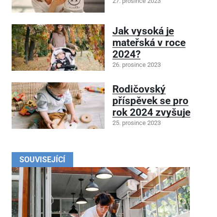
27. prosince 2023
Jak vysoká je
mateřská v roce
2024?
26. prosince 2023
Rodičovský
příspěvek se pro
rok 2024 zvyšuje
25. prosince 2023
SOUVISEJÍCÍ