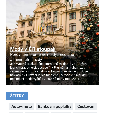
Mzdy v ČR stoupají
Porovnání průměrné mzdy, mediánu
a minimální mzdy
Jak vysoká je skutečná průměrná mzda?
Ve kterých
krajích práce nejvíce „sype“?
Průměrná hrubá mzda
versus čistá mzda
Jak vysoké jsou průměrné mzdové
náklady? V Praze 90 tisíc měsíčně
V roce 2026 bude
minimální mzda vyšší o 7
200 Kč než v roce 2021
ŠTÍTKY
Auto–moto
Bankovní poplatky
Cestování