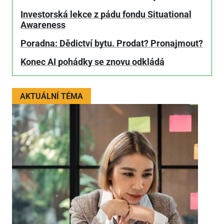
Investorská lekce z pádu fondu Situational
Awareness
Poradna: Dědictví bytu. Prodat? Pronajmout?
Konec AI pohádky se znovu odkládá
AKTUÁLNÍ TÉMA