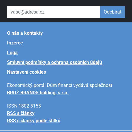
váš email
Odebírat
O nás a kontakty
Inzerce
Loga
Smluvní podmínky a ochrana osobních údajů
Nastavení cookies
Ekonomický portál Dům financí vydává společnost
BROŽ BRANDS holding, s.r.o.
ISSN 1802-5153
RSS s články
RSS s články podle štítků