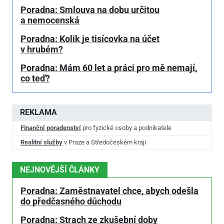
Poradna: Smlouva na dobu určitou
a nemocenská
Poradna: Kolik je tisícovka na účet
v hrubém?
Poradna: Mám 60 let a práci pro mě nemají,
co teď?
REKLAMA
Finanční poradenství
pro fyzické osoby a podnikatele
Realitní služby
v Praze a Středočeském kraji
NEJNOVĚJŠÍ ČLÁNKY
Poradna: Zaměstnavatel chce, abych odešla
do předčasného důchodu
Poradna: Strach ze zkušební doby