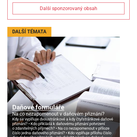
Další sponzorovaný obsah
DALŠÍ TÉMATA
Daňové formuláře
Na co nezapomenout v daňovém přiznání?
Kdy se vyplňuje dvoustránkové a kdy čtyřstránkové daňové
přiznání?
Kdo přikládá k daňovému přiznání potvrzení
o zdanitelných příjmech?
Na co nezapomenout v příloze
číslo jedna daňového přiznání?
Kdo vyplňuje přílohu číslo