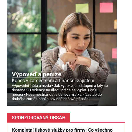
Výpověď a peníze
Konec v zaměstnání a finanční zajištění
Výpovědní lhůta a mzda
Jak vysoké je odstupné a kdy se
dostane?
Evidence na úřadu práce se vyplatí i kvůli
měsíci
Nezaměstnanost a daňová vratka
Nástup do
druhého zaměstnání a povinné daňové přiznání
SPONZOROVANÝ OBSAH
Kompletní tiskové služby pro firmy: Co všechno