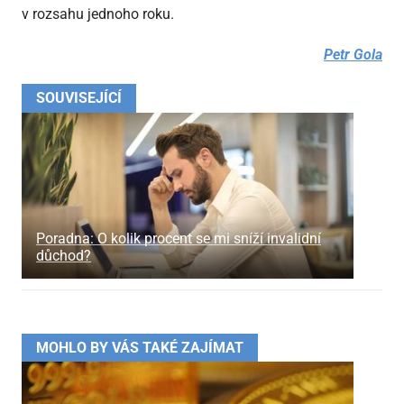
v rozsahu jednoho roku.
Petr Gola
SOUVISEJÍCÍ
Poradna: O kolik procent se mi sníží invalidní
důchod?
MOHLO BY VÁS TAKÉ ZAJÍMAT