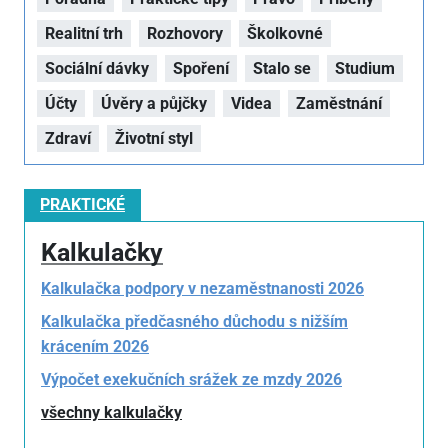
Realitní trh
Rozhovory
Školkovné
Sociální dávky
Spoření
Stalo se
Studium
Účty
Úvěry a půjčky
Videa
Zaměstnání
Zdraví
Životní styl
PRAKTICKÉ
Kalkulačky
Kalkulačka podpory v nezaměstnanosti 2026
Kalkulačka předčasného důchodu s nižším
krácením 2026
Výpočet exekučních srážek ze mzdy 2026
všechny kalkulačky