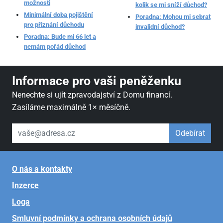
možnosti
kolik se mi sníží důchod?
Minimální doba pojištění
Poradna: Mohou mi sebrat
pro přiznání důchodu
invalidní důchod?
Poradna: Bude mi 66 let a
nemám pořád důchod
Informace pro vaši peněženku
Nenechte si ujít zpravodajství z Domu financí.
Zasíláme maximálně 1× měsíčně.
váš email
Odebírat
O nás a kontakty
Inzerce
Loga
Smluvní podmínky a ochrana osobních údajů