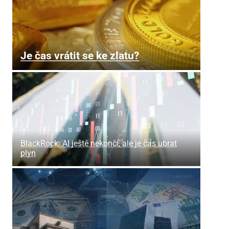
Je čas vrátit se ke zlatu?
BlackRock: AI ještě nekončí, ale je čas ubrat
plyn