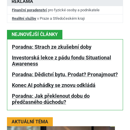
REKLAMA
Finanční poradenství
pro fyzické osoby a podnikatele
Realitní služby
v Praze a Středočeském kraji
NEJNOVĚJŠÍ ČLÁNKY
Poradna: Strach ze zkušební doby
Investorská lekce z pádu fondu Situational
Awareness
Poradna: Dědictví bytu. Prodat? Pronajmout?
Konec AI pohádky se znovu odkládá
Poradna: Jak překlenout dobu do
předčasného důchodu?
AKTUÁLNÍ TÉMA