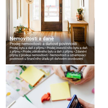
Nemovitosti a daně
Prodej nemovitosti a daňové povinnosti
Prodej bytu a daň z příjmu
Prodej investičního bytu a daň
z příjmu
Prodej zděděného bytu a daň z příjmu
Zdanění
příjmu z prodeje nemovitosti
Nemovitosti a oznamovací
povinnosti u finančního úřadu při daňovém osvobození