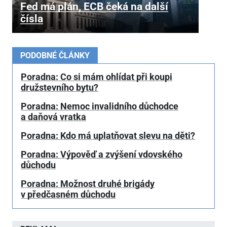
Fed má plán, ECB čeká na další
čísla
PODOBNÉ ČLÁNKY
Poradna: Co si mám ohlídat při koupi
družstevního bytu?
Poradna: Nemoc invalidního důchodce
a daňová vratka
Poradna: Kdo má uplatňovat slevu na děti?
Poradna: Výpověď a zvýšení vdovského
důchodu
Poradna: Možnost druhé brigády
v předčasném důchodu