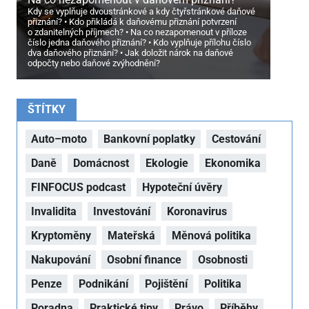
Kdy se vyplňuje dvoustránkové a kdy čtyřstránkové daňové
přiznání?
Kdo přikládá k daňovému přiznání potvrzení
o zdanitelných příjmech?
Na co nezapomenout v příloze
číslo jedna daňového přiznání?
Kdo vyplňuje přílohu číslo
dva daňového přiznání?
Jak doložit nárok na daňové
odpočty nebo daňové zvýhodnění?
ŠTÍTKY
Auto–moto
Bankovní poplatky
Cestování
Daně
Domácnost
Ekologie
Ekonomika
FINFOCUS podcast
Hypoteční úvěry
Invalidita
Investování
Koronavirus
Kryptoměny
Mateřská
Měnová politika
Nakupování
Osobní finance
Osobnosti
Penze
Podnikání
Pojištění
Politika
Poradna
Praktické tipy
Právo
Příběhy