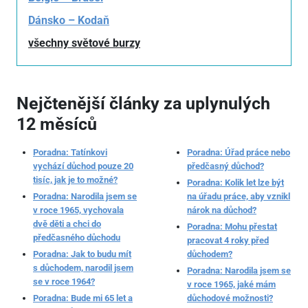
Dánsko – Kodaň
všechny světové burzy
Nejčtenější články za uplynulých
12 měsíců
Poradna: Tatínkovi
Poradna: Úřad práce nebo
vychází důchod pouze 20
předčasný důchod?
tisíc, jak je to možné?
Poradna: Kolik let lze být
Poradna: Narodila jsem se
na úřadu práce, aby vznikl
v roce 1965, vychovala
nárok na důchod?
dvě děti a chci do
Poradna: Mohu přestat
předčasného důchodu
pracovat 4 roky před
Poradna: Jak to budu mít
důchodem?
s důchodem, narodil jsem
Poradna: Narodila jsem se
se v roce 1964?
v roce 1965, jaké mám
Poradna: Bude mi 65 let a
důchodové možnosti?