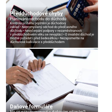
Předdůchodové chyby
Plánování odchodu do důchodu
Kontrola průběhu pojištění je důchodový
základ
Nepromyšlený odchod do předčasného
důchodu
Nevyčerpání podpory v nezaměstnanosti
v předdůchodovém věku se nevyplácí
O invalidní důchod je
možné požádat i před šedesátkou
Nezapomeňte na
důchodové kalkulace s předdůchodem
Daňové formuláře
Na co nezapomenout v daňovém přiznání?