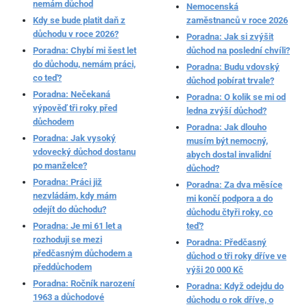
nemám důchod
Nemocenská
Kdy se bude platit daň z
zaměstnanců v roce 2026
důchodu v roce 2026?
Poradna: Jak si zvýšit
Poradna: Chybí mi šest let
důchod na poslední chvíli?
do důchodu, nemám práci,
Poradna: Budu vdovský
co teď?
důchod pobírat trvale?
Poradna: Nečekaná
Poradna: O kolik se mi od
výpověď tři roky před
ledna zvýší důchod?
důchodem
Poradna: Jak dlouho
Poradna: Jak vysoký
musím být nemocný,
vdovecký důchod dostanu
abych dostal invalidní
po manželce?
důchod?
Poradna: Práci již
Poradna: Za dva měsíce
nezvládám, kdy mám
mi končí podpora a do
odejít do důchodu?
důchodu čtyři roky, co
Poradna: Je mi 61 let a
teď?
rozhoduji se mezi
Poradna: Předčasný
předčasným důchodem a
důchod o tři roky dříve ve
předdůchodem
výši 20 000 Kč
Poradna: Ročník narození
Poradna: Když odejdu do
1963 a důchodové
důchodu o rok dříve, o