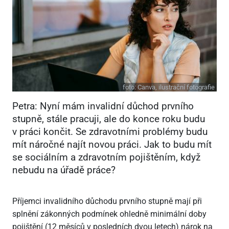
foto:
Canva, ilustrační fotografie
Petra: Nyní mám invalidní důchod prvního
stupně, stále pracuji, ale do konce roku budu
v práci končit. Se zdravotními problémy budu
mít náročné najít novou práci. Jak to budu mít
se sociálním a zdravotním pojištěním, když
nebudu na úřadě práce?
Příjemci invalidního důchodu prvního stupně mají při
splnění zákonných podmínek ohledně minimální doby
pojištění (12 měsíců v posledních dvou letech) nárok na