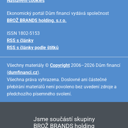
Nastavení cookies
Ekonomický portál Dům financí vydává společnost
BROŽ BRANDS holding, s.r.o.
ISSN 1802-5153
RSS s články
RSS s články podle štítků
Všechny materiály ©
Copyright
2006–2026 Dům financí
(
dumfinanci.cz
).
Všechna práva vyhrazena. Doslovné ani částečné
přebírání materiálů není povoleno bez uvedení zdroje a
předchozího písemného svolení.
Jsme součástí skupiny
BROŽ BRANDS holding