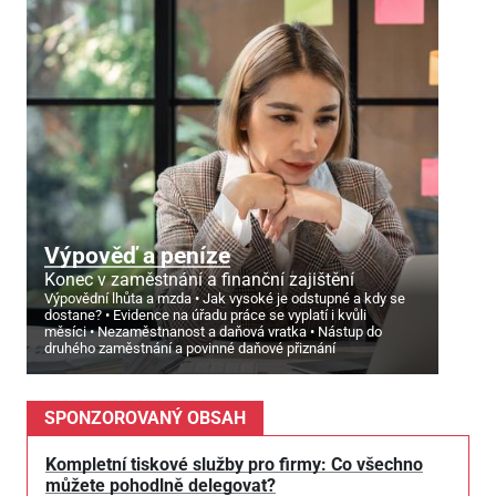
Výpověď a peníze
Konec v zaměstnání a finanční zajištění
Výpovědní lhůta a mzda
Jak vysoké je odstupné a kdy se
dostane?
Evidence na úřadu práce se vyplatí i kvůli
měsíci
Nezaměstnanost a daňová vratka
Nástup do
druhého zaměstnání a povinné daňové přiznání
SPONZOROVANÝ OBSAH
Kompletní tiskové služby pro firmy: Co všechno
můžete pohodlně delegovat?