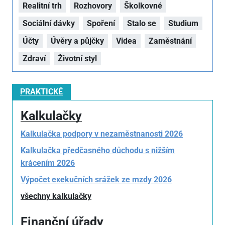
Realitní trh
Rozhovory
Školkovné
Sociální dávky
Spoření
Stalo se
Studium
Účty
Úvěry a půjčky
Videa
Zaměstnání
Zdraví
Životní styl
PRAKTICKÉ
Kalkulačky
Kalkulačka podpory v nezaměstnanosti 2026
Kalkulačka předčasného důchodu s nižším
krácením 2026
Výpočet exekučních srážek ze mzdy 2026
všechny kalkulačky
Finanční úřady