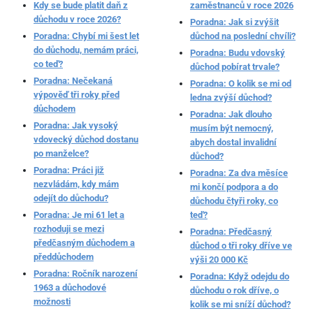
Kdy se bude platit daň z
zaměstnanců v roce 2026
důchodu v roce 2026?
Poradna: Jak si zvýšit
Poradna: Chybí mi šest let
důchod na poslední chvíli?
do důchodu, nemám práci,
Poradna: Budu vdovský
co teď?
důchod pobírat trvale?
Poradna: Nečekaná
Poradna: O kolik se mi od
výpověď tři roky před
ledna zvýší důchod?
důchodem
Poradna: Jak dlouho
Poradna: Jak vysoký
musím být nemocný,
vdovecký důchod dostanu
abych dostal invalidní
po manželce?
důchod?
Poradna: Práci již
Poradna: Za dva měsíce
nezvládám, kdy mám
mi končí podpora a do
odejít do důchodu?
důchodu čtyři roky, co
Poradna: Je mi 61 let a
teď?
rozhoduji se mezi
Poradna: Předčasný
předčasným důchodem a
důchod o tři roky dříve ve
předdůchodem
výši 20 000 Kč
Poradna: Ročník narození
Poradna: Když odejdu do
1963 a důchodové
důchodu o rok dříve, o
možnosti
kolik se mi sníží důchod?