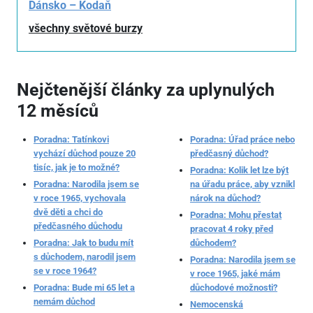
Dánsko – Kodaň
všechny světové burzy
Nejčtenější články za uplynulých
12 měsíců
Poradna: Tatínkovi
Poradna: Úřad práce nebo
vychází důchod pouze 20
předčasný důchod?
tisíc, jak je to možné?
Poradna: Kolik let lze být
Poradna: Narodila jsem se
na úřadu práce, aby vznikl
v roce 1965, vychovala
nárok na důchod?
dvě děti a chci do
Poradna: Mohu přestat
předčasného důchodu
pracovat 4 roky před
Poradna: Jak to budu mít
důchodem?
s důchodem, narodil jsem
Poradna: Narodila jsem se
se v roce 1964?
v roce 1965, jaké mám
Poradna: Bude mi 65 let a
důchodové možnosti?
nemám důchod
Nemocenská