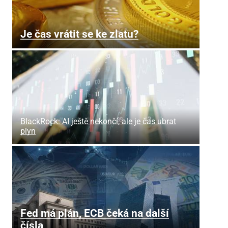
Je čas vrátit se ke zlatu?
BlackRock: AI ještě nekončí, ale je čas ubrat
plyn
Fed má plán, ECB čeká na další
čísla