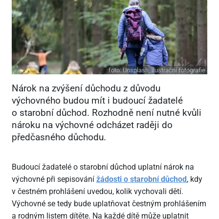
foto:
Unsplash, ilustrační fotografie
Nárok na zvýšení důchodu z důvodu
výchovného budou mít i budoucí žadatelé
o starobní důchod. Rozhodně není nutné kvůli
nároku na výchovné odcházet raději do
předčasného důchodu.
Budoucí žadatelé o starobní důchod uplatní nárok na
výchovné při sepisování
žádosti o starobní důchod
, kdy
v čestném prohlášení uvedou, kolik vychovali dětí.
Výchovné se tedy bude uplatňovat čestným prohlášením
a rodným listem dítěte. Na každé dítě může uplatnit