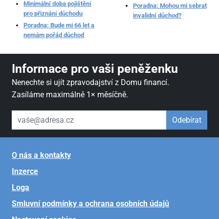
Minimální doba pojištění
Poradna: Mohou mi sebrat
pro přiznání důchodu
invalidní důchod?
Poradna: Bude mi 66 let a
nemám pořád důchod
Informace pro vaši peněženku
Nenechte si ujít zpravodajství z Domu financí.
Zasíláme maximálně 1× měsíčně.
váš email
Odebírat
O nás a kontakty
Inzerce
Loga
Smluvní podmínky a ochrana osobních údajů