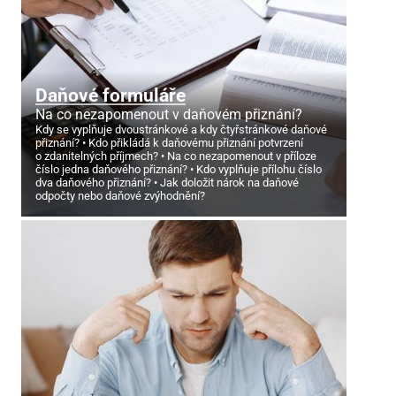
Daňové formuláře
Na co nezapomenout v daňovém přiznání?
Kdy se vyplňuje dvoustránkové a kdy čtyřstránkové daňové
přiznání?
Kdo přikládá k daňovému přiznání potvrzení
o zdanitelných příjmech?
Na co nezapomenout v příloze
číslo jedna daňového přiznání?
Kdo vyplňuje přílohu číslo
dva daňového přiznání?
Jak doložit nárok na daňové
odpočty nebo daňové zvýhodnění?