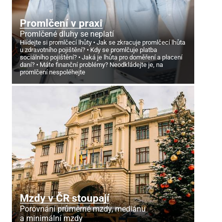
Promlčení v praxi
Promlčené dluhy se neplatí
Hlídejte si promlčecí lhůty
Jak se zkracuje promlčecí lhůta
u zdravotního pojištění?
Kdy se promlčuje platba
sociálního pojištění?
Jaká je lhůta pro doměření a placení
daní?
Máte finanční problémy? Neodkládejte je, na
promlčení nespoléhejte
Mzdy v ČR stoupají
Porovnání průměrné mzdy, mediánu
a minimální mzdy