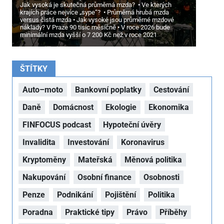
Jak vysoká je skutečná průměrná mzda?
Ve kterých
krajích práce nejvíce „sype“?
Průměrná hrubá mzda
versus čistá mzda
Jak vysoké jsou průměrné mzdové
náklady? V Praze 90 tisíc měsíčně
V roce 2026 bude
minimální mzda vyšší o 7
200 Kč než v roce 2021
ŠTÍTKY
Auto–moto
Bankovní poplatky
Cestování
Daně
Domácnost
Ekologie
Ekonomika
FINFOCUS podcast
Hypoteční úvěry
Invalidita
Investování
Koronavirus
Kryptoměny
Mateřská
Měnová politika
Nakupování
Osobní finance
Osobnosti
Penze
Podnikání
Pojištění
Politika
Poradna
Praktické tipy
Právo
Příběhy