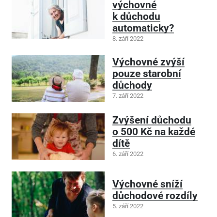
výchovné
k důchodu
automaticky?
8. září 2022
Výchovné zvýší
pouze starobní
důchody
7. září 2022
Zvýšení důchodu
o 500 Kč na každé
dítě
6. září 2022
Výchovné sníží
důchodové rozdíly
5. září 2022