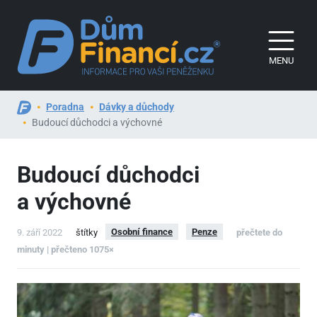
MENU
Poradna
Dávky a důchody
Budoucí důchodci a výchovné
Budoucí důchodci
a výchovné
Osobní finance
Penze
9. září 2022
štítky
přečtete do
minuty | přečteno 1075×