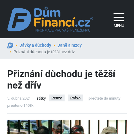
MENU
Dávky a důchody
Daně a mzdy
Přiznání důchodu je těžší než dřív
Přiznání důchodu je těžší
než dřív
Penze
Právo
5. dubna 2021
štítky
přečtete do minuty |
přečteno 1408×