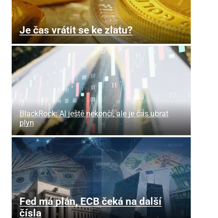
Je čas vrátit se ke zlatu?
BlackRock: AI ještě nekončí, ale je čas ubrat
plyn
Fed má plán, ECB čeká na další
čísla