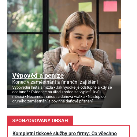
Výpověď a peníze
Konec v zaměstnání a finanční zajištění
Výpovědní lhůta a mzda
Jak vysoké je odstupné a kdy se
dostane?
Evidence na úřadu práce se vyplatí i kvůli
měsíci
Nezaměstnanost a daňová vratka
Nástup do
druhého zaměstnání a povinné daňové přiznání
SPONZOROVANÝ OBSAH
Kompletní tiskové služby pro firmy: Co všechno