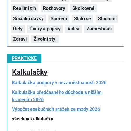
Realitní trh
Rozhovory
Školkovné
Sociální dávky
Spoření
Stalo se
Studium
Účty
Úvěry a půjčky
Videa
Zaměstnání
Zdraví
Životní styl
PRAKTICKÉ
Kalkulačky
Kalkulačka podpory v nezaměstnanosti 2026
Kalkulačka předčasného důchodu s nižším
krácením 2026
Výpočet exekučních srážek ze mzdy 2026
všechny kalkulačky