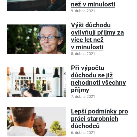
než v minulosti
9. dubna 2021
Výši důchodu
ovlivňují příjmy za
více let než
v minulosti
8. dubna 2021
Při výpočtu
důchodu se již
nehodnotí všechny
příjmy
7. dubna 2021
Lepší podmínky pro
práci starobních
důchodců
6. dubna 2021