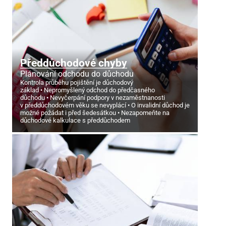
Předdůchodové chyby
Plánování odchodu do důchodu
Kontrola průběhu pojištění je důchodový
základ
Nepromyšlený odchod do předčasného
důchodu
Nevyčerpání podpory v nezaměstnanosti
v předdůchodovém věku se nevyplácí
O invalidní důchod je
možné požádat i před šedesátkou
Nezapomeňte na
důchodové kalkulace s předdůchodem