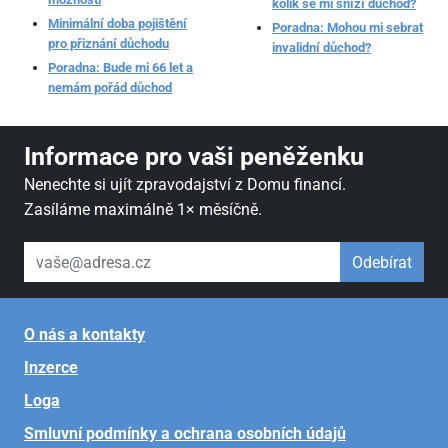
kolik se mi sníží důchod?
Minimální doba pojištění
Poradna: Mohou mi sebrat
pro přiznání důchodu
invalidní důchod?
Poradna: Bude mi 66 let a
nemám pořád důchod
Informace pro vaši peněženku
Nenechte si ujít zpravodajství z Domu financí.
Zasíláme maximálně 1× měsíčně.
váš email
Odebírat
O nás a kontakty
Inzerce
Loga
Smluvní podmínky a ochrana osobních údajů