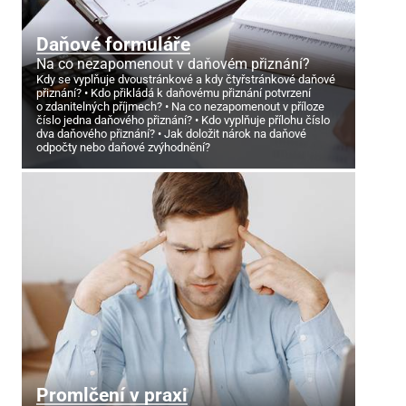
Daňové formuláře
Na co nezapomenout v daňovém přiznání?
Kdy se vyplňuje dvoustránkové a kdy čtyřstránkové daňové
přiznání?
Kdo přikládá k daňovému přiznání potvrzení
o zdanitelných příjmech?
Na co nezapomenout v příloze
číslo jedna daňového přiznání?
Kdo vyplňuje přílohu číslo
dva daňového přiznání?
Jak doložit nárok na daňové
odpočty nebo daňové zvýhodnění?
Promlčení v praxi