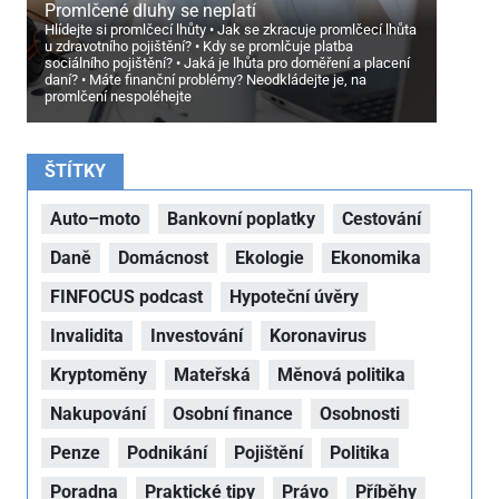
Promlčené dluhy se neplatí
Hlídejte si promlčecí lhůty
Jak se zkracuje promlčecí lhůta
u zdravotního pojištění?
Kdy se promlčuje platba
sociálního pojištění?
Jaká je lhůta pro doměření a placení
daní?
Máte finanční problémy? Neodkládejte je, na
promlčení nespoléhejte
ŠTÍTKY
Auto–moto
Bankovní poplatky
Cestování
Daně
Domácnost
Ekologie
Ekonomika
FINFOCUS podcast
Hypoteční úvěry
Invalidita
Investování
Koronavirus
Kryptoměny
Mateřská
Měnová politika
Nakupování
Osobní finance
Osobnosti
Penze
Podnikání
Pojištění
Politika
Poradna
Praktické tipy
Právo
Příběhy