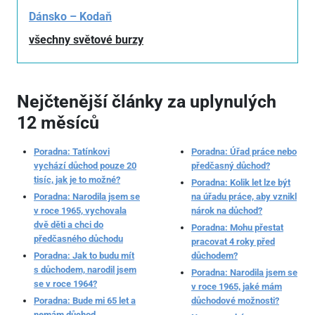
Dánsko – Kodaň
všechny světové burzy
Nejčtenější články za uplynulých
12 měsíců
Poradna: Tatínkovi
Poradna: Úřad práce nebo
vychází důchod pouze 20
předčasný důchod?
tisíc, jak je to možné?
Poradna: Kolik let lze být
Poradna: Narodila jsem se
na úřadu práce, aby vznikl
v roce 1965, vychovala
nárok na důchod?
dvě děti a chci do
Poradna: Mohu přestat
předčasného důchodu
pracovat 4 roky před
Poradna: Jak to budu mít
důchodem?
s důchodem, narodil jsem
Poradna: Narodila jsem se
se v roce 1964?
v roce 1965, jaké mám
Poradna: Bude mi 65 let a
důchodové možnosti?
nemám důchod