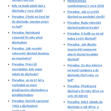
Nemocenská
Kdy se bude platit daň z
zaměstnanců v roce 2026
důchodu v roce 2026?
Poradna: Jak si zvýšit
Poradna: Chybí mi šest let
důchod na poslední chvíli?
do důchodu, nemám práci,
Poradna: Budu vdovský
co teď?
důchod pobírat trvale?
Poradna: Nečekaná
Poradna: O kolik se mi od
výpověď tři roky před
ledna zvýší důchod?
důchodem
Poradna: Jak dlouho
Poradna: Jak vysoký
musím být nemocný,
vdovecký důchod dostanu
abych dostal invalidní
po manželce?
důchod?
Poradna: Práci již
Poradna: Za dva měsíce
nezvládám, kdy mám
mi končí podpora a do
odejít do důchodu?
důchodu čtyři roky, co
Poradna: Je mi 61 let a
teď?
rozhoduji se mezi
Poradna: Předčasný
předčasným důchodem a
důchod o tři roky dříve ve
předdůchodem
výši 20 000 Kč
Poradna: Ročník narození
Poradna: Když odejdu do
1963 a důchodové
důchodu o rok dříve, o
možnosti