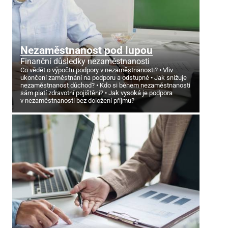
Nezaměstnanost pod lupou
Finanční důsledky nezaměstnanosti
Co vědět o výpočtu podpory v nezaměstnanosti?
Vliv
ukončení zaměstnání na podporu a odstupné
Jak snižuje
nezaměstnanost důchod?
Kdo si během nezaměstnanosti
sám platí zdravotní pojištění?
Jak vysoká je podpora
v nezaměstnanosti bez doložení příjmu?