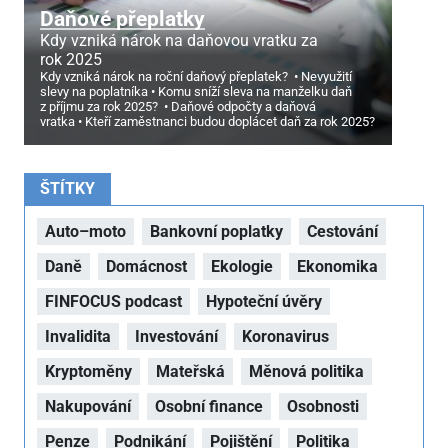
Daňové přeplatky
Kdy vzniká nárok na daňovou vratku za
rok 2025
Kdy vzniká nárok na roční daňový přeplatek?
Nevyužití
slevy na poplatníka
Komu sníží sleva na manželku daň
z příjmu za rok 2025?
Daňové odpočty a daňová
vratka
Kteří zaměstnanci budou doplácet daň za rok 2025?
ŠTÍTKY
Auto–moto
Bankovní poplatky
Cestování
Daně
Domácnost
Ekologie
Ekonomika
FINFOCUS podcast
Hypoteční úvěry
Invalidita
Investování
Koronavirus
Kryptoměny
Mateřská
Měnová politika
Nakupování
Osobní finance
Osobnosti
Penze
Podnikání
Pojištění
Politika