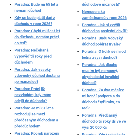
Poradna: Bude mi 65 let a
důchodové možnosti?
nemám důchod
Nemocenská
Kdy se bude platit daň z
zaměstnanců v roce 2026
důchodu v roce 2026?
Poradna: Jak si zvýšit
Poradna: Chybí mi šest let
důchod na poslední chvíli?
do důchodu, nemám práci,
Poradna: Budu vdovský
co teď?
důchod pobírat trvale?
Poradna: Nečekaná
Poradna: O kolik se mi od
výpověď tři roky před
ledna zvýší důchod?
důchodem
Poradna: Jak dlouho
Poradna: Jak vysoký
musím být nemocný,
vdovecký důchod dostanu
abych dostal invalidní
po manželce?
důchod?
Poradna: Práci již
Poradna: Za dva měsíce
nezvládám, kdy mám
mi končí podpora a do
odejít do důchodu?
důchodu čtyři roky, co
Poradna: Je mi 61 let a
teď?
rozhoduji se mezi
Poradna: Předčasný
předčasným důchodem a
důchod o tři roky dříve ve
předdůchodem
výši 20 000 Kč
Poradna: Ročník narození
Poradna: Když odejdu do