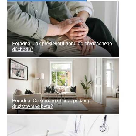
Poradna: Jak překlenout dobu do předčasného
důchodu?
Poradna: Co si mám ohlídat při koupi
družstevního bytu?