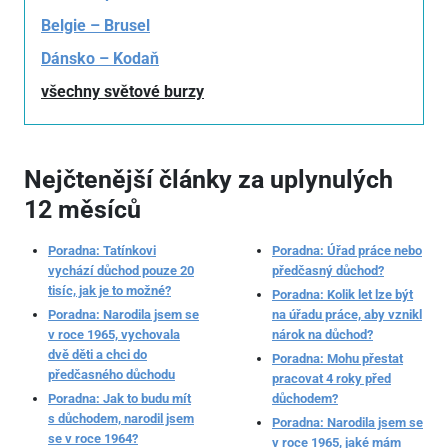
Belgie – Brusel
Dánsko – Kodaň
všechny světové burzy
Nejčtenější články za uplynulých
12 měsíců
Poradna: Tatínkovi
Poradna: Úřad práce nebo
vychází důchod pouze 20
předčasný důchod?
tisíc, jak je to možné?
Poradna: Kolik let lze být
Poradna: Narodila jsem se
na úřadu práce, aby vznikl
v roce 1965, vychovala
nárok na důchod?
dvě děti a chci do
Poradna: Mohu přestat
předčasného důchodu
pracovat 4 roky před
Poradna: Jak to budu mít
důchodem?
s důchodem, narodil jsem
Poradna: Narodila jsem se
se v roce 1964?
v roce 1965, jaké mám