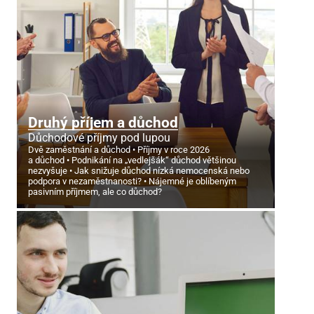
Druhý příjem a důchod
Důchodové příjmy pod lupou
Dvě zaměstnání a důchod
Příjmy v roce 2026
a důchod
Podnikání na „vedlejšák“ důchod většinou
nezvyšuje
Jak snižuje důchod nízká nemocenská nebo
podpora v nezaměstnanosti?
Nájemné je oblíbeným
pasivním příjmem, ale co důchod?