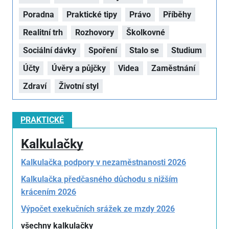
Poradna
Praktické tipy
Právo
Příběhy
Realitní trh
Rozhovory
Školkovné
Sociální dávky
Spoření
Stalo se
Studium
Účty
Úvěry a půjčky
Videa
Zaměstnání
Zdraví
Životní styl
PRAKTICKÉ
Kalkulačky
Kalkulačka podpory v nezaměstnanosti 2026
Kalkulačka předčasného důchodu s nižším
krácením 2026
Výpočet exekučních srážek ze mzdy 2026
všechny kalkulačky