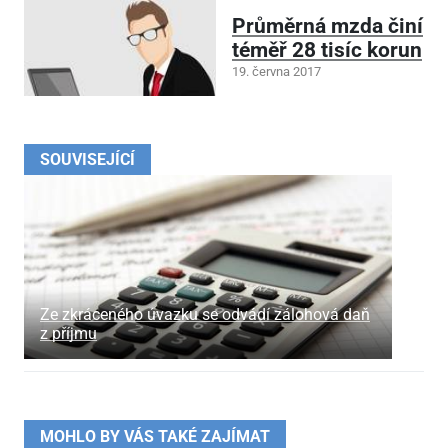
Průměrná mzda činí
téměř 28 tisíc korun
19. června 2017
SOUVISEJÍCÍ
Ze zkráceného úvazku se odvádí zálohová daň
z příjmu
MOHLO BY VÁS TAKÉ ZAJÍMAT