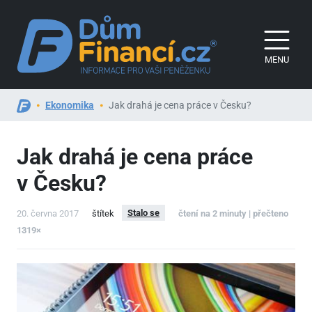
MENU
Ekonomika
Jak drahá je cena práce v Česku?
Jak drahá je cena práce
v Česku?
Stalo se
20. června 2017
štítek
čtení na 2 minuty | přečteno
1319×