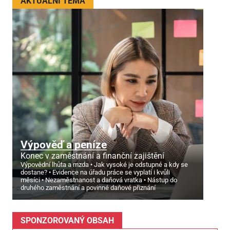
AKTUÁLNÍ TÉMA
Výpověď a peníze
Konec v zaměstnání a finanční zajištění
Výpovědní lhůta a mzda
Jak vysoké je odstupné a kdy se
dostane?
Evidence na úřadu práce se vyplatí i kvůli
měsíci
Nezaměstnanost a daňová vratka
Nástup do
druhého zaměstnání a povinné daňové přiznání
SPONZOROVANÝ OBSAH