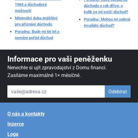
1963 a důchodové
důchodu o rok dříve, o
možnosti
kolik se mi sníží důchod?
Minimální doba pojištění
Poradna: Mohou mi sebrat
pro přiznání důchodu
invalidní důchod?
Poradna: Bude mi 66 let a
nemám pořád důchod
Informace pro vaši peněženku
Nenechte si ujít zpravodajství z Domu financí.
Zasíláme maximálně 1× měsíčně.
váš email
Odebírat
O nás a kontakty
Inzerce
Loga