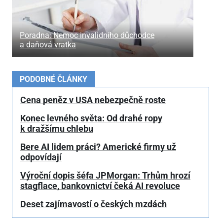
Poradna: Nemoc invalidního důchodce
a daňová vratka
PODOBNÉ ČLÁNKY
Cena peněz v USA nebezpečně roste
Konec levného světa: Od drahé ropy
k dražšímu chlebu
Bere AI lidem práci? Americké firmy už
odpovídají
Výroční dopis šéfa JPMorgan: Trhům hrozí
stagflace, bankovnictví čeká AI revoluce
Deset zajímavostí o českých mzdách