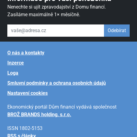
Nenechte si ujít zpravodajství z Domu financí.
Zasíláme maximálně 1× měsíčně.
váš email
Odebírat
O nás a kontakty
Inzerce
Loga
Smluvní podmínky a ochrana osobních údajů
Nastavení cookies
Ekonomický portál Dům financí vydává společnost
BROŽ BRANDS holding, s.r.o.
ISSN 1802-5153
RSS s články