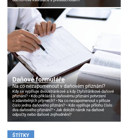
Daňové formuláře
Na co nezapomenout v daňovém přiznání?
Kdy se vyplňuje dvoustránkové a kdy čtyřstránkové daňové
přiznání?
Kdo přikládá k daňovému přiznání potvrzení
o zdanitelných příjmech?
Na co nezapomenout v příloze
číslo jedna daňového přiznání?
Kdo vyplňuje přílohu číslo
dva daňového přiznání?
Jak doložit nárok na daňové
odpočty nebo daňové zvýhodnění?
ŠTÍTKY