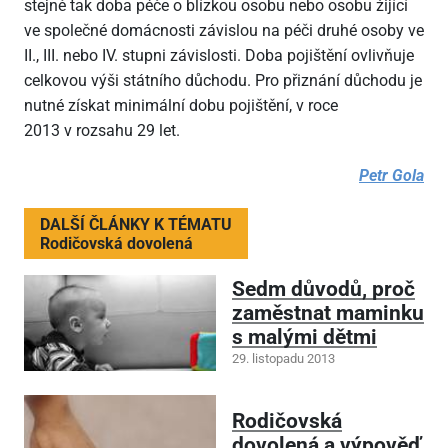
stejně tak doba péče o blízkou osobu nebo osobu žijící
ve společné domácnosti závislou na péči druhé osoby ve
II., III. nebo IV. stupni závislosti. Doba pojištění ovlivňuje
celkovou výši státního důchodu. Pro přiznání důchodu je
nutné získat minimální dobu pojištění, v roce
2013 v rozsahu 29 let.
Petr Gola
DALŠÍ ČLÁNKY K TÉMATU
Rodičovská dovolená
Sedm důvodů, proč
zaměstnat maminku
s malými dětmi
29. listopadu 2013
Rodičovská
dovolená a výpověď