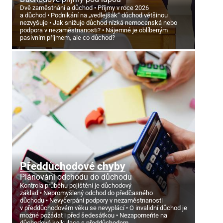
Dvě zaměstnání a důchod
Příjmy v roce 2026
a důchod
Podnikání na „vedlejšák“ důchod většinou
nezvyšuje
Jak snižuje důchod nízká nemocenská nebo
podpora v nezaměstnanosti?
Nájemné je oblíbeným
pasivním příjmem, ale co důchod?
Předdůchodové chyby
Plánování odchodu do důchodu
Kontrola průběhu pojištění je důchodový
základ
Nepromyšlený odchod do předčasného
důchodu
Nevyčerpání podpory v nezaměstnanosti
v předdůchodovém věku se nevyplácí
O invalidní důchod je
možné požádat i před šedesátkou
Nezapomeňte na
důchodové kalkulace s předdůchodem