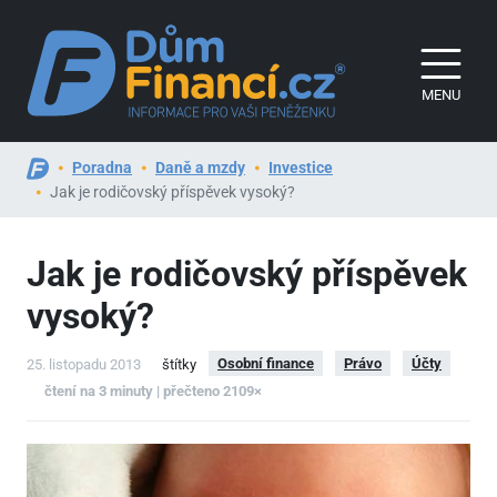
MENU
Poradna
Daně a mzdy
Investice
Jak je rodičovský příspěvek vysoký?
Jak je rodičovský příspěvek
vysoký?
Osobní finance
Právo
Účty
25. listopadu 2013
štítky
čtení na 3 minuty | přečteno 2109×