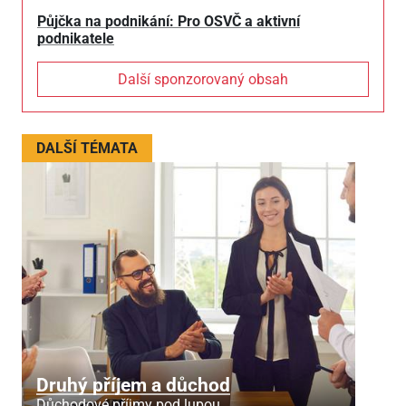
Půjčka na podnikání: Pro OSVČ a aktivní
podnikatele
Další sponzorovaný obsah
DALŠÍ TÉMATA
Druhý příjem a důchod
Důchodové příjmy pod lupou