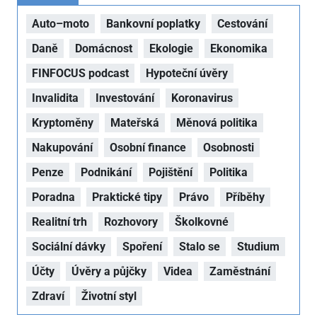
Auto–moto
Bankovní poplatky
Cestování
Daně
Domácnost
Ekologie
Ekonomika
FINFOCUS podcast
Hypoteční úvěry
Invalidita
Investování
Koronavirus
Kryptoměny
Mateřská
Měnová politika
Nakupování
Osobní finance
Osobnosti
Penze
Podnikání
Pojištění
Politika
Poradna
Praktické tipy
Právo
Příběhy
Realitní trh
Rozhovory
Školkovné
Sociální dávky
Spoření
Stalo se
Studium
Účty
Úvěry a půjčky
Videa
Zaměstnání
Zdraví
Životní styl