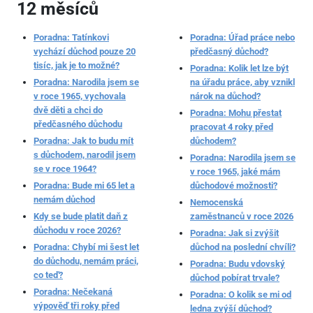
12 měsíců
Poradna: Tatínkovi
Poradna: Úřad práce nebo
vychází důchod pouze 20
předčasný důchod?
tisíc, jak je to možné?
Poradna: Kolik let lze být
Poradna: Narodila jsem se
na úřadu práce, aby vznikl
v roce 1965, vychovala
nárok na důchod?
dvě děti a chci do
Poradna: Mohu přestat
předčasného důchodu
pracovat 4 roky před
Poradna: Jak to budu mít
důchodem?
s důchodem, narodil jsem
Poradna: Narodila jsem se
se v roce 1964?
v roce 1965, jaké mám
Poradna: Bude mi 65 let a
důchodové možnosti?
nemám důchod
Nemocenská
Kdy se bude platit daň z
zaměstnanců v roce 2026
důchodu v roce 2026?
Poradna: Jak si zvýšit
Poradna: Chybí mi šest let
důchod na poslední chvíli?
do důchodu, nemám práci,
Poradna: Budu vdovský
co teď?
důchod pobírat trvale?
Poradna: Nečekaná
Poradna: O kolik se mi od
výpověď tři roky před
ledna zvýší důchod?