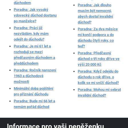
důchodem
Poradna: Jak dlouho
Poradna: Jak vysoký
musím být nemocný,
vdovecký důchod dostanu
abych dostal invalidní
po manželce?
důchod?
Poradna: Práci již
Poradna: Za dva měsíce
nezvládám, kdy mám
mi končí podpora a do
odejít do důchodu?
důchodu čtyři roky, co
Poradna: Je mi 61 let a
teď?
rozhoduji se mezi
Poradna: Předčasný
předčasným důchodem a
důchod o tři roky dříve ve
předdůchodem
výši 20 000 Kč
Poradna: Ročník narození
Poradna: Když odejdu do
1963 a důchodové
důchodu o rok dříve, o
možnosti
kolik se mi sníží důchod?
Minimální doba pojištění
Poradna: Mohou mi sebrat
pro přiznání důchodu
invalidní důchod?
Poradna: Bude mi 66 let a
nemám pořád důchod
Informace pro vaši peněženku