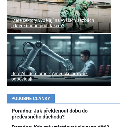
Které sektory vydělají na vyšších sazbách
a které budou pod tlakem?
Bere AI lidem práci? Americké firmy už
odpovídají
PODOBNÉ ČLÁNKY
Poradna: Jak překlenout dobu do
předčasného důchodu?