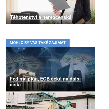
Těhotenství a nemocenská
MOHLO BY VÁS TAKÉ ZAJÍMAT
Fed má plán, ECB čeká na další
čísla