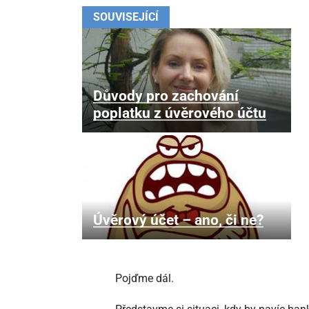
SOUVISEJÍCÍ
Důvody pro zachování
poplatku z úvěrového účtu
Úvěrový účet – ano, či ne?
Pojďme dál.