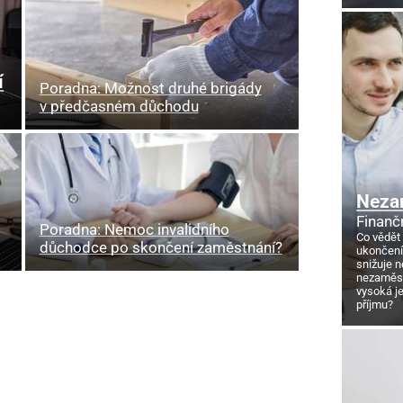
í
Poradna: Možnost druhé brigády
v předčasném důchodu
Neza
Finanč
Poradna: Nemoc invalidního
Co vědět
důchodce po skončení zaměstnání?
ukončení
snižuje 
nezaměstn
vysoká j
příjmu?