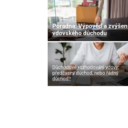
Poradna: Výpověď a zvýšen
vdovského důchodu
Důchodové rozhodování vdovy:
předčasný důchod, nebo řádný
důchod?