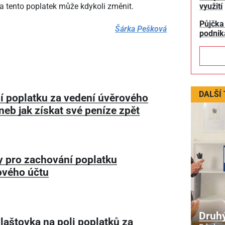
a tento poplatek může kdykoli změnit.
využití
Půjčka
Šárka Pešková
podnik
DALŠÍ
í poplatku za vedení úvěrového
neb jak získat své peníze zpět
 pro zachování poplatku
ového účtu
Druhý
vlaštovka na poli poplatků za