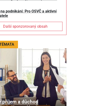
 na podnikání: Pro OSVČ a aktivní
atele
Další sponzorovaný obsah
 TÉMATA
 příjem a důchod