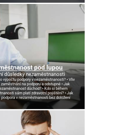
městnanost pod lupou
ní důsledky nezaměstnanosti
 o výpočtu podpory v nezaměstnanosti?
Vliv
 zaměstnání na podporu a odstupné
Jak
nezaměstnanost důchod?
Kdo si během
anosti sám platí zdravotní pojištění?
Jak
e podpora v nezaměstnanosti bez doložení