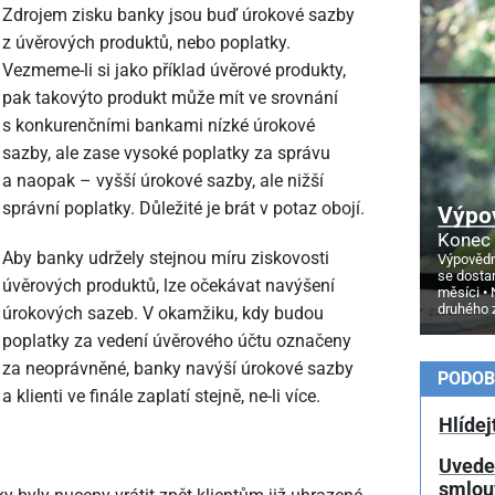
Zdrojem zisku banky jsou buď úrokové sazby
z úvěrových produktů, nebo poplatky.
Vezmeme-li si jako příklad úvěrové produkty,
pak takovýto produkt může mít ve srovnání
s konkurenčními bankami nízké úrokové
sazby, ale zase vysoké poplatky za správu
a naopak – vyšší úrokové sazby, ale nižší
správní poplatky. Důležité je brát v potaz obojí.
Výpo
Konec 
Aby banky udržely stejnou míru ziskovosti
Výpovědn
se dosta
úvěrových produktů, lze očekávat navýšení
měsíci
druhého 
úrokových sazeb. V okamžiku, kdy budou
poplatky za vedení úvěrového účtu označeny
za neoprávněné, banky navýší úrokové sazby
PODOB
a klienti ve finále zaplatí stejně, ne-li více.
Hlídej
Uveden
smlou