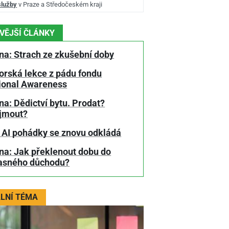
služby
v Praze a Středočeském kraji
VĚJŠÍ ČLÁNKY
na: Strach ze zkušební doby
orská lekce z pádu fondu
tional Awareness
a: Dědictví bytu. Prodat?
jmout?
 AI pohádky se znovu odkládá
na: Jak překlenout dobu do
asného důchodu?
LNÍ TÉMA