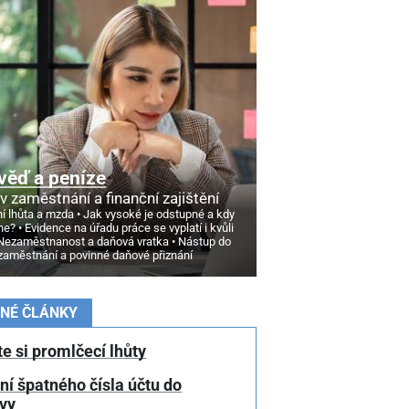
věď a peníze
v zaměstnání a finanční zajištění
í lhůta a mzda
Jak vysoké je odstupné a kdy
ne?
Evidence na úřadu práce se vyplatí i kvůli
Nezaměstnanost a daňová vratka
Nástup do
zaměstnání a povinné daňové přiznání
NÉ ČLÁNKY
te si promlčecí lhůty
í špatného čísla účtu do
vy