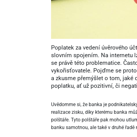
Poplatek za vedení úvěrového úč
slovním spojením. Na internetu lz
se právě této problematice. Čast
vykořisťovatele. Pojďme se proto
a zkusme přemýšlet o tom, jaké 
poplatku, ať už pozitivní, či negat
Uvědomme si, že banka je podnikatelský 
realizace zisku, díky kterému banka může 
polštáře. Tyto polštáře pak mohou utlum
banku samotnou, ale také v druhé řadě na