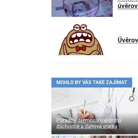
úvěrov
Úvěrov
MOHLO BY VÁS TAKÉ ZAJÍMAT
Poradna: Nemoc invalidního
důchodce a daňová vratka