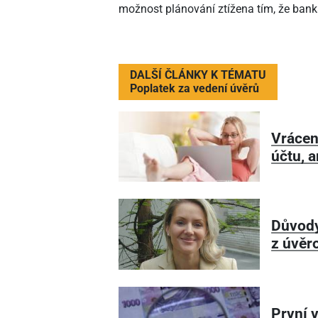
možnost plánování ztížena tím, že bank
DALŠÍ ČLÁNKY K TÉMATU
Poplatek za vedení úvěrů
Vrácen
účtu, a
Důvody
z úvěr
První 