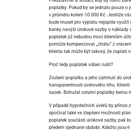
Představme si situaci, kdy by navíc bank
poplatky. Pokud by se jednalo pouze o 
v průměru kolem 10 000 Kč. Jestliže vša
bude muset pro výplatu nejspíše využít
banky navýší úrokové sazby o náklady s
poplatek již nebudou moci klientům účtov
pomůže kompenzovat „ztrátu“ z vrácení 
klienta tak může být takový, že zaplatí v
Proč tedy poplatek vůbec rušit?
Zrušení poplatku a jeho zahrnutí do úro
transparentnosti úvěrového trhu. Klienti
sazeb. Bohužel ostatní poplatky berou 
V případě hypotečních úvěrů by přínos 
spočíval také ve zlepšení možnosti plá
poplatek součástí úrokové sazby, pak b
předem sjednané období. Kdežto jsou-li