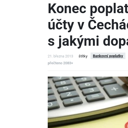
Konec poplat
účty v Čechá
s jakými dop
Bankovní poplatky
21. března 2013
štítky
přečteno 2083×