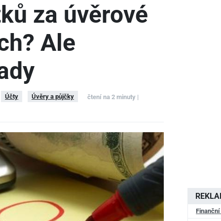
ků za úvěrové
ch? Ale
ady
Účty
Úvěry a půjčky
čtení na 2 minuty |
REKL
Finanční