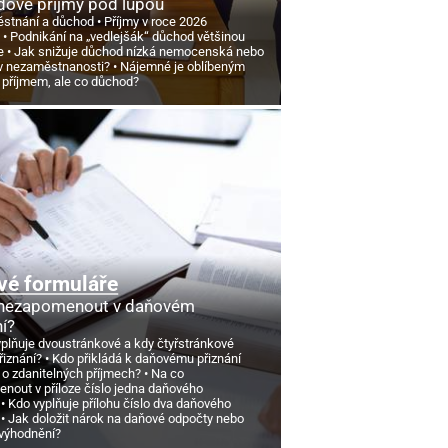
ové příjmy pod lupou
stnání a důchod
Příjmy v roce 2026
d
Podnikání na „vedlejšák“ důchod většinou
e
Jak snižuje důchod nízká nemocenská nebo
v nezaměstnanosti?
Nájemné je oblíbeným
 příjmem, ale co důchod?
vé formuláře
 nezapomenout v daňovém
ní?
yplňuje dvoustránkové a kdy čtyřstránkové
řiznání?
Kdo přikládá k daňovému přiznání
 o zdanitelných příjmech?
Na co
nout v příloze číslo jedna daňového
Kdo vyplňuje přílohu číslo dva daňového
Jak doložit nárok na daňové odpočty nebo
výhodnění?