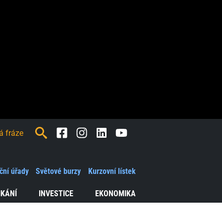
Facebook
Instagram
LinkedIn
Youtube
ční úřady
Světové burzy
Kurzovní lístek
IKÁNÍ
INVESTICE
EKONOMIKA