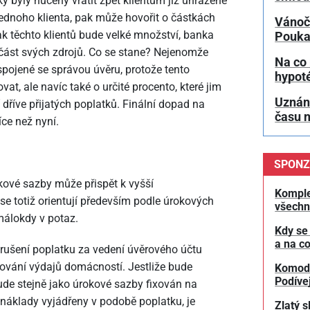
y byly nuceny vrátit zpět klientům již uhrazené
jednoho klienta, pak může hovořit o částkách
Vánočn
k těchto klientů bude velké množství, banka
Pouk
 část svých zdrojů. Co se stane? Nejenomže
Na co
pojené se správou úvěru, protože tento
hypot
at, ale navíc také o určité procento, které jim
Uznání
dříve přijatých poplatků. Finální dopad na
času 
íce než nyní.
SPONZ
kové sazby může přispět k vyšší
Komple
 se totiž orientují především podle úrokových
všechn
málokdy v potaz.
Kdy se
a na co
zrušení poplatku za vedení úvěrového účtu
nování výdajů domácností. Jestliže bude
Komodit
Podívej
ude stejně jako úrokové sazby fixován na
 náklady vyjádřeny v podobě poplatku, je
Zlatý s