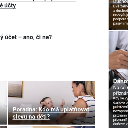
Důchod
é účty
Dvě zamě
a důcho
nezvyšuj
podpora 
pasivním
ý účet – ano, či ne?
Daňo
Na co
přizná
Kdy se v
daňové p
potvrzení
Poradna: Kdo má uplatňovat
nezapome
slevu na děti?
přiznání?
přiznání?
daňové z