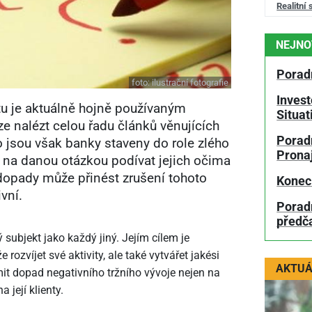
Realitní 
NEJNO
Porad
foto:
ilustrační fotografie
Invest
tu je aktuálně hojně používaným
Situa
e nalézt celou řadu článků věnujících
Poradn
o jsou však banky staveny do role zlého
Prona
 na danou otázkou podívat jejich očima
dopady může přinést zrušení tohoto
Konec
ivní.
Porad
předč
subjekt jako každý jiný. Jejím cílem je
rozvíjet své aktivity, ale také vytvářet jakési
AKTUÁ
it dopad negativního tržního vývoje nejen na
 její klienty.