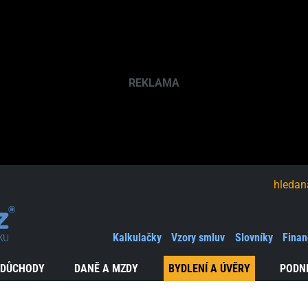
hledaná fráze
Kalkulačky
Vzory smluv
Slovníky
Finan
 DŮCHODY
DANĚ A MZDY
BYDLENÍ A ÚVĚRY
PODN